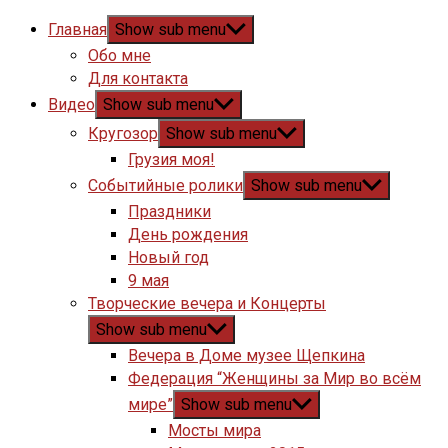
Главная
Show sub menu
Обо мне
Для контакта
Видео
Show sub menu
Кругозор
Show sub menu
Грузия моя!
Событийные ролики
Show sub menu
Праздники
День рождения
Новый год
9 мая
Творческие вечера и Концерты
Show sub menu
Вечера в Доме музее Щепкина
Федерация “Женщины за Мир во всём
мире”
Show sub menu
Мосты мира