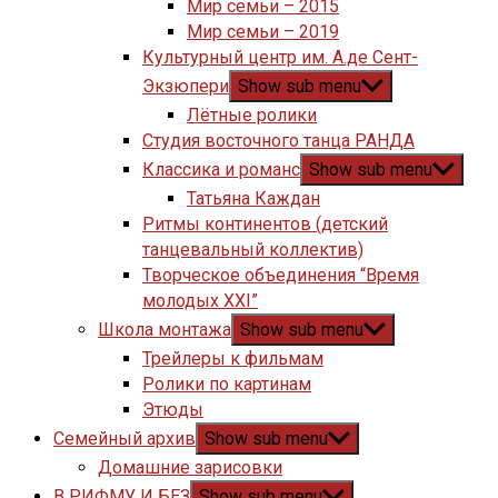
Мир семьи – 2015
Мир семьи – 2019
Культурный центр им. А.де Сент-
Экзюпери
Show sub menu
Лётные ролики
Студия восточного танца РАНДА
Классика и романс
Show sub menu
Татьяна Каждан
Ритмы континентов (детский
танцевальный коллектив)
Творческое объединения “Время
молодых XXI”
Школа монтажа
Show sub menu
Трейлеры к фильмам
Ролики по картинам
Этюды
Семейный архив
Show sub menu
Домашние зарисовки
В РИФМУ И БЕЗ
Show sub menu