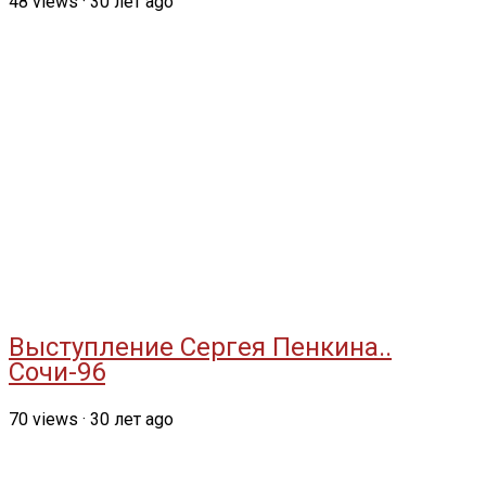
48
views
·
30 лет ago
Выступление Сергея Пенкина..
Сочи-96
70
views
·
30 лет ago