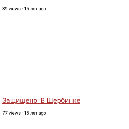
89
views
·
15 лет ago
Защищено: В Щербинке
77
views
·
15 лет ago