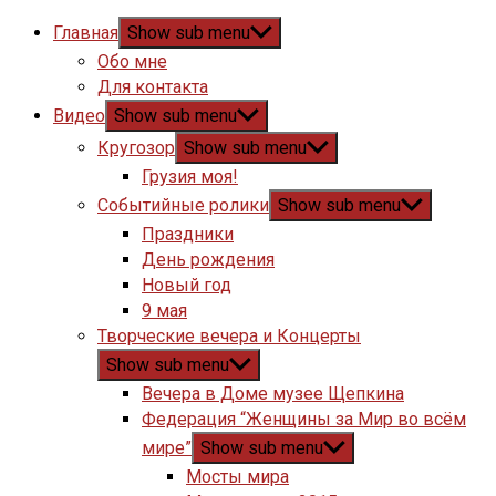
Главная
Show sub menu
Обо мне
Для контакта
Видео
Show sub menu
Кругозор
Show sub menu
Грузия моя!
Событийные ролики
Show sub menu
Праздники
День рождения
Новый год
9 мая
Творческие вечера и Концерты
Show sub menu
Вечера в Доме музее Щепкина
Федерация “Женщины за Мир во всём
мире”
Show sub menu
Мосты мира