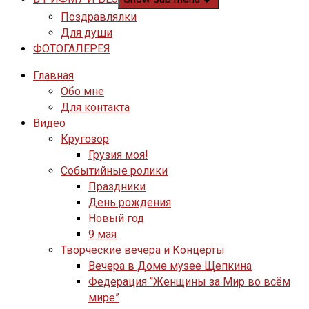
Поздравлялки
Для души
ФОТОГАЛЕРЕЯ
Главная
Обо мне
Для контакта
Видео
Кругозор
Грузия моя!
Событийные ролики
Праздники
День рождения
Новый год
9 мая
Творческие вечера и Концерты
Вечера в Доме музее Щепкина
Федерация “Женщины за Мир во всём
мире”