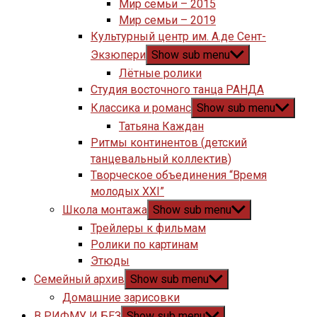
Мир семьи – 2015
Мир семьи – 2019
Культурный центр им. А.де Сент-
Экзюпери
Show sub menu
Лётные ролики
Студия восточного танца РАНДА
Классика и романс
Show sub menu
Татьяна Каждан
Ритмы континентов (детский
танцевальный коллектив)
Творческое объединения “Время
молодых XXI”
Школа монтажа
Show sub menu
Трейлеры к фильмам
Ролики по картинам
Этюды
Семейный архив
Show sub menu
Домашние зарисовки
В РИФМУ И БЕЗ
Show sub menu