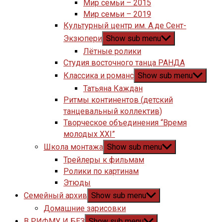
Мир семьи – 2015
Мир семьи – 2019
Культурный центр им. А.де Сент-
Экзюпери
Show sub menu
Лётные ролики
Студия восточного танца РАНДА
Классика и романс
Show sub menu
Татьяна Каждан
Ритмы континентов (детский
танцевальный коллектив)
Творческое объединения “Время
молодых XXI”
Школа монтажа
Show sub menu
Трейлеры к фильмам
Ролики по картинам
Этюды
Семейный архив
Show sub menu
Домашние зарисовки
В РИФМУ И БЕЗ
Show sub menu