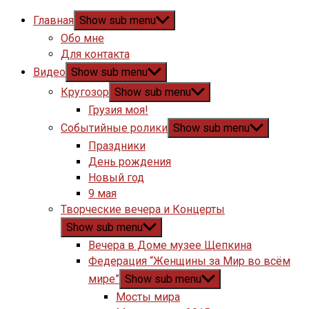
Главная
Show sub menu
Обо мне
Для контакта
Видео
Show sub menu
Кругозор
Show sub menu
Грузия моя!
Событийные ролики
Show sub menu
Праздники
День рождения
Новый год
9 мая
Творческие вечера и Концерты
Show sub menu
Вечера в Доме музее Щепкина
Федерация “Женщины за Мир во всём
мире”
Show sub menu
Мосты мира