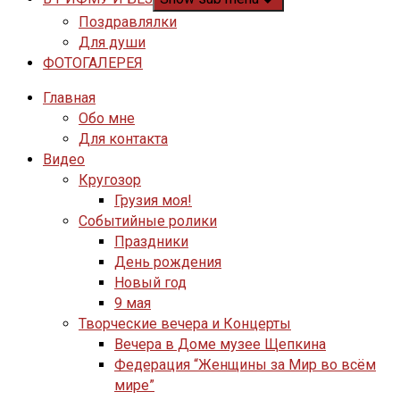
Поздравлялки
Для души
ФОТОГАЛЕРЕЯ
Главная
Обо мне
Для контакта
Видео
Кругозор
Грузия моя!
Событийные ролики
Праздники
День рождения
Новый год
9 мая
Творческие вечера и Концерты
Вечера в Доме музее Щепкина
Федерация “Женщины за Мир во всём
мире”