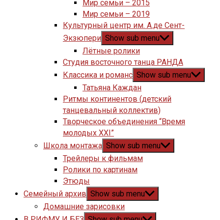
Мир семьи – 2015
Мир семьи – 2019
Культурный центр им. А.де Сент-
Экзюпери
Show sub menu
Лётные ролики
Студия восточного танца РАНДА
Классика и романс
Show sub menu
Татьяна Каждан
Ритмы континентов (детский
танцевальный коллектив)
Творческое объединения “Время
молодых XXI”
Школа монтажа
Show sub menu
Трейлеры к фильмам
Ролики по картинам
Этюды
Семейный архив
Show sub menu
Домашние зарисовки
В РИФМУ И БЕЗ
Show sub menu