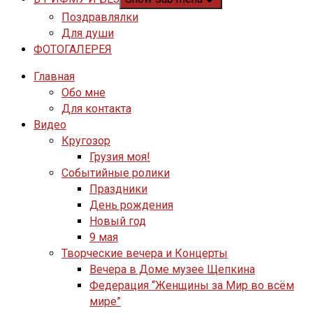
Поздравлялки
Для души
ФОТОГАЛЕРЕЯ
Главная
Обо мне
Для контакта
Видео
Кругозор
Грузия моя!
Событийные ролики
Праздники
День рождения
Новый год
9 мая
Творческие вечера и Концерты
Вечера в Доме музее Щепкина
Федерация “Женщины за Мир во всём
мире”