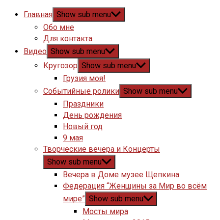
Главная
Show sub menu
Обо мне
Для контакта
Видео
Show sub menu
Кругозор
Show sub menu
Грузия моя!
Событийные ролики
Show sub menu
Праздники
День рождения
Новый год
9 мая
Творческие вечера и Концерты
Show sub menu
Вечера в Доме музее Щепкина
Федерация “Женщины за Мир во всём
мире”
Show sub menu
Мосты мира