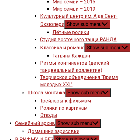
Мир семьи – 2015
Мир семьи – 2019
Культурный центр им. А.де Сент-
Экзюпери
Show sub menu
Лётные ролики
Студия восточного танца РАНДА
Классика и романс
Show sub menu
Татьяна Каждан
Ритмы континентов (детский
танцевальный коллектив)
Творческое объединения “Время
молодых XXI”
Школа монтажа
Show sub menu
Трейлеры к фильмам
Ролики по картинам
Этюды
Семейный архив
Show sub menu
Домашние зарисовки
В РИФМУ И БЕЗ
Show sub menu