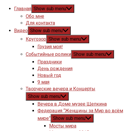
Главная
Show sub menu
Обо мне
Для контакта
Видео
Show sub menu
Кругозор
Show sub menu
Грузия моя!
Событийные ролики
Show sub menu
Праздники
День рождения
Новый год
9 мая
Творческие вечера и Концерты
Show sub menu
Вечера в Доме музее Щепкина
Федерация “Женщины за Мир во всём
мире”
Show sub menu
Мосты мира