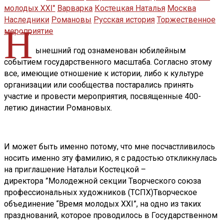
молодых XXI"
Варварка
Костецкая Наталья
Москва
Наследники
Романовы
Русская история
Торжественное
Н
мероприятие
ынешний год ознаменован юбилейным
событием государственного масштаба. Согласно этому
все, имеющие отношение к истории, либо к культуре
организации или сообщества постарались принять
участие и провести мероприятия, посвященные 400-
летию династии Романовых.
И может быть именно потому, что мне посчастливилось
носить именно эту фамилию, я с радостью откликнулась
на приглашение Натальи Костецкой –
директора ”Молодежной секции Творческого союза
профессиональных художников (ТСПХ)Творческое
объединение “Время молодых XXI”, на одно из таких
празднований, которое проводилось в Государственном