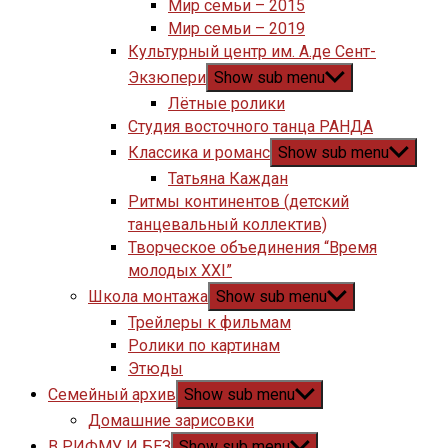
Мир семьи – 2015
Мир семьи – 2019
Культурный центр им. А.де Сент-
Экзюпери
Show sub menu
Лётные ролики
Студия восточного танца РАНДА
Классика и романс
Show sub menu
Татьяна Каждан
Ритмы континентов (детский
танцевальный коллектив)
Творческое объединения “Время
молодых XXI”
Школа монтажа
Show sub menu
Трейлеры к фильмам
Ролики по картинам
Этюды
Семейный архив
Show sub menu
Домашние зарисовки
В РИФМУ И БЕЗ
Show sub menu