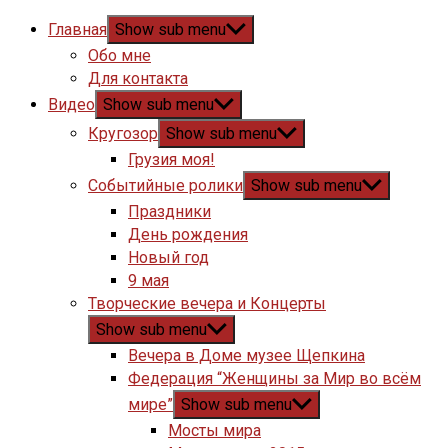
Главная
Show sub menu
Обо мне
Для контакта
Видео
Show sub menu
Кругозор
Show sub menu
Грузия моя!
Событийные ролики
Show sub menu
Праздники
День рождения
Новый год
9 мая
Творческие вечера и Концерты
Show sub menu
Вечера в Доме музее Щепкина
Федерация “Женщины за Мир во всём
мире”
Show sub menu
Мосты мира