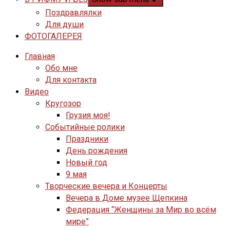
Поздравлялки
Для души
ФОТОГАЛЕРЕЯ
Главная
Обо мне
Для контакта
Видео
Кругозор
Грузия моя!
Событийные ролики
Праздники
День рождения
Новый год
9 мая
Творческие вечера и Концерты
Вечера в Доме музее Щепкина
Федерация “Женщины за Мир во всём
мире”