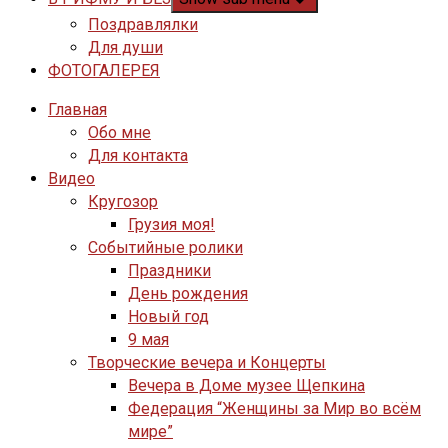
Поздравлялки
Для души
ФОТОГАЛЕРЕЯ
Главная
Обо мне
Для контакта
Видео
Кругозор
Грузия моя!
Событийные ролики
Праздники
День рождения
Новый год
9 мая
Творческие вечера и Концерты
Вечера в Доме музее Щепкина
Федерация “Женщины за Мир во всём
мире”