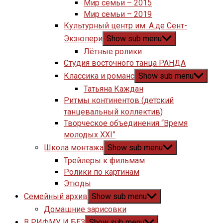
Мир семьи – 2015
Мир семьи – 2019
Культурный центр им. А.де Сент-
Экзюпери
Show sub menu
Лётные ролики
Студия восточного танца РАНДА
Классика и романс
Show sub menu
Татьяна Каждан
Ритмы континентов (детский
танцевальный коллектив)
Творческое объединения “Время
молодых XXI”
Школа монтажа
Show sub menu
Трейлеры к фильмам
Ролики по картинам
Этюды
Семейный архив
Show sub menu
Домашние зарисовки
В РИФМУ И БЕЗ
Show sub menu