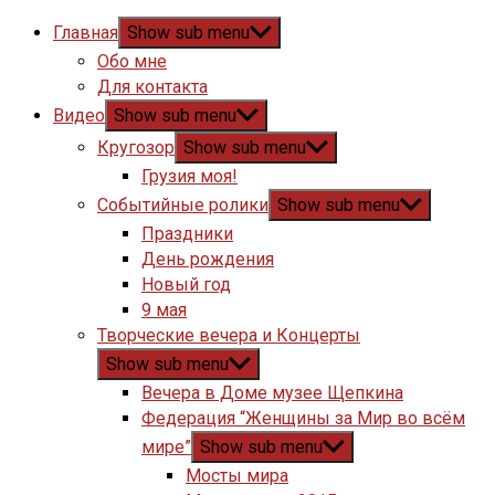
Главная
Show sub menu
Обо мне
Для контакта
Видео
Show sub menu
Кругозор
Show sub menu
Грузия моя!
Событийные ролики
Show sub menu
Праздники
День рождения
Новый год
9 мая
Творческие вечера и Концерты
Show sub menu
Вечера в Доме музее Щепкина
Федерация “Женщины за Мир во всём
мире”
Show sub menu
Мосты мира