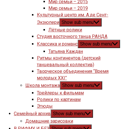
Мир семьи – 2015
Мир семьи – 2019
Культурный центр им. А.де Сент-
Экзюпери
Show sub menu
Лётные ролики
Студия восточного танца РАНДА
Классика и романс
Show sub menu
Татьяна Каждан
Ритмы континентов (детский
танцевальный коллектив)
Творческое объединения “Время
молодых XXI”
Школа монтажа
Show sub menu
Трейлеры к фильмам
Ролики по картинам
Этюды
Семейный архив
Show sub menu
Домашние зарисовки
В РИФМУ И БЕЗ
Show sub menu