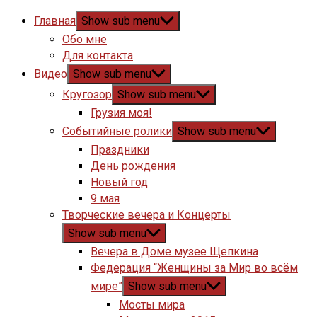
Главная
Show sub menu
Обо мне
Для контакта
Видео
Show sub menu
Кругозор
Show sub menu
Грузия моя!
Событийные ролики
Show sub menu
Праздники
День рождения
Новый год
9 мая
Творческие вечера и Концерты
Show sub menu
Вечера в Доме музее Щепкина
Федерация “Женщины за Мир во всём
мире”
Show sub menu
Мосты мира