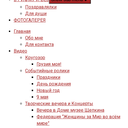
Поздравлялки
Для души
ФОТОГАЛЕРЕЯ
Главная
Обо мне
Для контакта
Видео
Кругозор
Грузия моя!
Событийные ролики
Праздники
День рождения
Новый год
9 мая
Творческие вечера и Концерты
Вечера в Доме музее Щепкина
Федерация “Женщины за Мир во всём
мире”