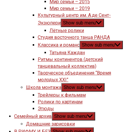
Мир семьи – 2015
Мир семьи – 2019
Культурный центр им. А.де Сент-
Экзюпери
Show sub menu
Лётные ролики
Студия восточного танца РАНДА
Классика и романс
Show sub menu
Татьяна Каждан
Ритмы континентов (детский
танцевальный коллектив)
Творческое объединения “Время
молодых XXI”
Школа монтажа
Show sub menu
Трейлеры к фильмам
Ролики по картинам
Этюды
Семейный архив
Show sub menu
Домашние зарисовки
В РИФМУ И БЕЗ
Show sub menu