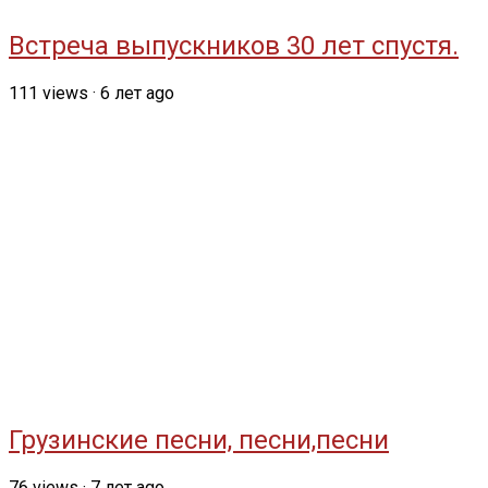
Встреча выпускников 30 лет спустя.
111
views
·
6 лет ago
Грузинские песни, песни,песни
76
views
·
7 лет ago