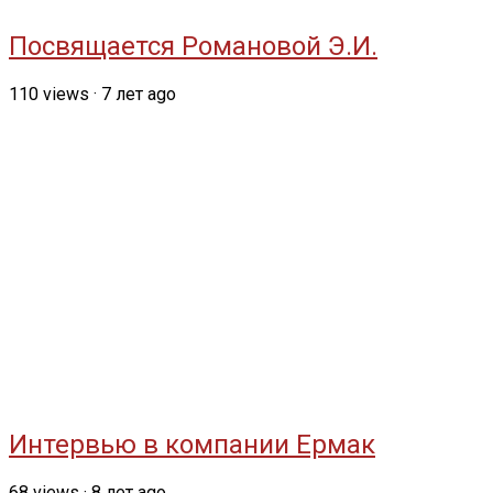
Посвящается Романовой Э.И.
110
views
·
7 лет ago
Интервью в компании Ермак
68
views
·
8 лет ago