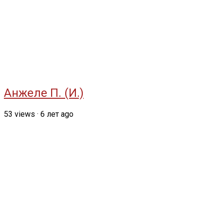
Анжеле П. (И.)
53
views
·
6 лет ago