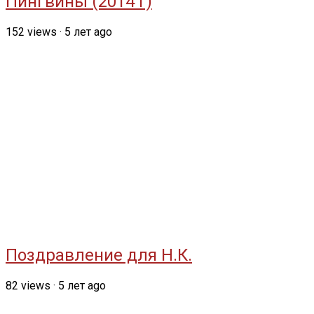
Пингвины (2014 г)
152
views
·
5 лет ago
Поздравление для Н.К.
82
views
·
5 лет ago