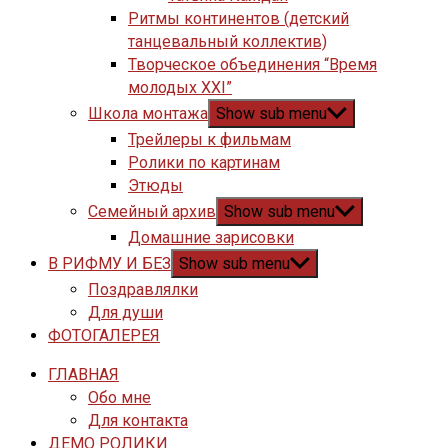
Ритмы континентов (детский
танцевальный коллектив)
Творческое объединения “Время
молодых XXI”
Школа монтажа
Show sub menu
Трейлеры к фильмам
Ролики по картинам
Этюды
Семейный архив
Show sub menu
Домашние зарисовки
В РИФМУ И БЕЗ
Show sub menu
Поздравлялки
Для души
ФОТОГАЛЕРЕЯ
ГЛАВНАЯ
Обо мне
Для контакта
ДЕМО РОЛИКИ