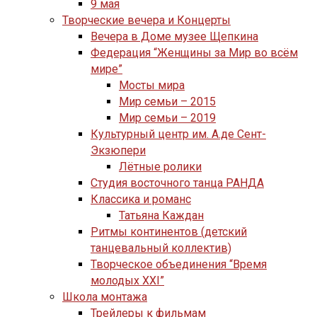
9 мая
Творческие вечера и Концерты
Вечера в Доме музее Щепкина
Федерация “Женщины за Мир во всём
мире”
Мосты мира
Мир семьи – 2015
Мир семьи – 2019
Культурный центр им. А.де Сент-
Экзюпери
Лётные ролики
Студия восточного танца РАНДА
Классика и романс
Татьяна Каждан
Ритмы континентов (детский
танцевальный коллектив)
Творческое объединения “Время
молодых XXI”
Школа монтажа
Трейлеры к фильмам