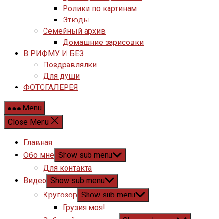
Ролики по картинам
Этюды
Семейный архив
Домашние зарисовки
В РИФМУ И БЕЗ
Поздравлялки
Для души
ФОТОГАЛЕРЕЯ
Menu
Close Menu
Главная
Обо мне
Show sub menu
Для контакта
Видео
Show sub menu
Кругозор
Show sub menu
Грузия моя!