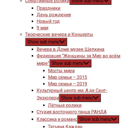
Событийные ролики
Show sub menu
Праздники
День рождения
Новый год
9 мая
Творческие вечера и Концерты
Show sub menu
Вечера в Доме музее Щепкина
Федерация “Женщины за Мир во всём
мире”
Show sub menu
Мосты мира
Мир семьи – 2015
Мир семьи – 2019
Культурный центр им. А.де Сент-
Экзюпери
Show sub menu
Лётные ролики
Студия восточного танца РАНДА
Классика и романс
Show sub menu
Татьяна Каждан