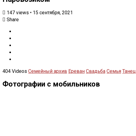
147
views
•
15 сентября, 2021
Share
404 Videos
Семейный архив
Ереван
Свадьба
Семья
Танец
Фотографии с мобильников