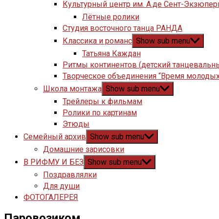
Культурный центр им. А.де Сент-Экзюпер
Лётные ролики
Студия восточного танца РАНДА
Классика и романс
Show sub menu
Татьяна Каждан
Ритмы континентов (детский танцевальн
Творческое объединения “Время молодых
Школа монтажа
Show sub menu
Трейлеры к фильмам
Ролики по картинам
Этюды
Семейный архив
Show sub menu
Домашние зарисовки
В РИФМУ И БЕЗ
Show sub menu
Поздравлялки
Для души
ФОТОГАЛЕРЕЯ
Паровозиком