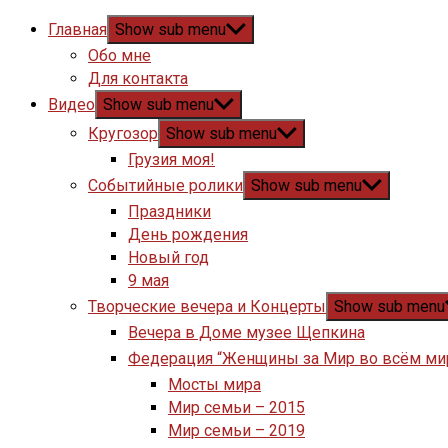
Главная
Show sub menu
Обо мне
Для контакта
Видео
Show sub menu
Кругозор
Show sub menu
Грузия моя!
Событийные ролики
Show sub menu
Праздники
День рождения
Новый год
9 мая
Творческие вечера и Концерты
Show sub menu
Вечера в Доме музее Щепкина
Федерация “Женщины за Мир во всём ми
Мосты мира
Мир семьи – 2015
Мир семьи – 2019