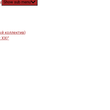
и
Show sub menu
ый коллектив)
 XXI”