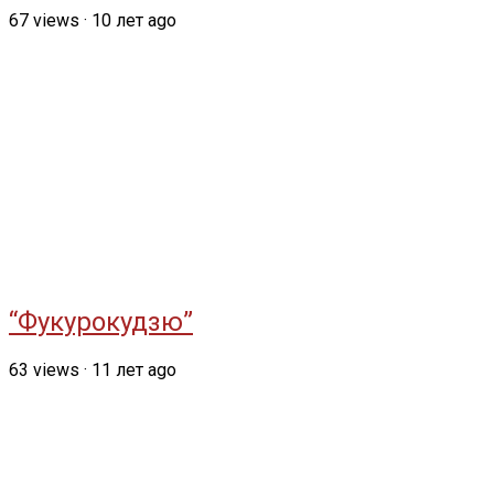
67
views
·
10 лет ago
“Фукурокудзю”
63
views
·
11 лет ago