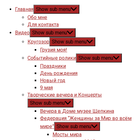
Главная
Show sub menu
Обо мне
Для контакта
Видео
Show sub menu
Кругозор
Show sub menu
Грузия моя!
Событийные ролики
Show sub menu
Праздники
День рождения
Новый год
9 мая
Творческие вечера и Концерты
Show sub menu
Вечера в Доме музее Щепкина
Федерация “Женщины за Мир во всём
мире”
Show sub menu
Мосты мира