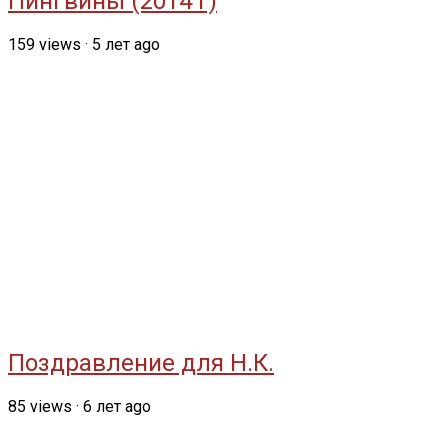
Пингвины (2014 г)
159
views
·
5 лет ago
Поздравление для Н.К.
85
views
·
6 лет ago