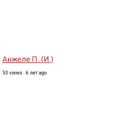
Анжеле П. (И.)
53
views
·
6 лет ago