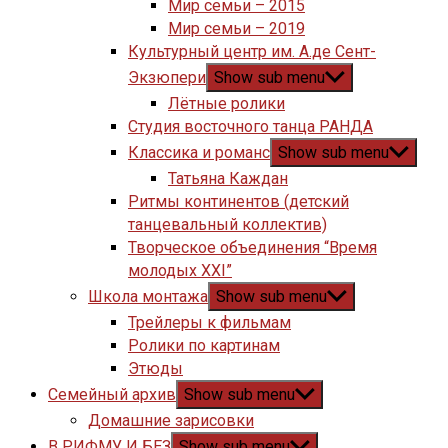
Мир семьи – 2015
Мир семьи – 2019
Культурный центр им. А.де Сент-
Экзюпери
Show sub menu
Лётные ролики
Студия восточного танца РАНДА
Классика и романс
Show sub menu
Татьяна Каждан
Ритмы континентов (детский
танцевальный коллектив)
Творческое объединения “Время
молодых XXI”
Школа монтажа
Show sub menu
Трейлеры к фильмам
Ролики по картинам
Этюды
Семейный архив
Show sub menu
Домашние зарисовки
В РИФМУ И БЕЗ
Show sub menu