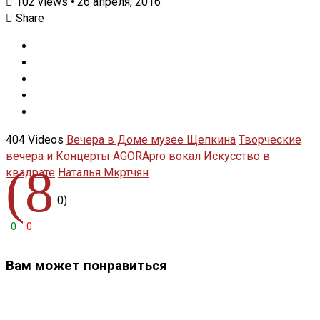
102
views
•
26 апреля, 2016
Share
404 Videos
Вечера в Доме музее Щепкина
Творческие
вечера и Концерты
AGORApro
вокал
Искусство в
(8
квадрате
Наталья Мкртчян
0)
0
0
Вам может понравиться