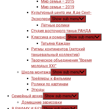
Мир семьи – 2015
Мир семьи – 2019
Культурный центр им. А.де Сент-
Экзюпери
Show sub menu
Лётные ролики
Студия восточного танца РАНДА
Классика и романс
Show sub menu
Татьяна Каждан
Ритмы континентов (детский
танцевальный коллектив)
Творческое объединения “Время
молодых XXI”
Школа монтажа
Show sub menu
Трейлеры к фильмам
Ролики по картинам
Этюды
Семейный архив
Show sub menu
Домашние зарисовки
В РИФМУ И БЕЗ
Show sub menu