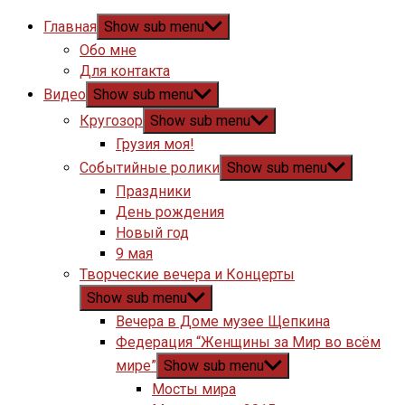
Главная
Show sub menu
Обо мне
Для контакта
Видео
Show sub menu
Кругозор
Show sub menu
Грузия моя!
Событийные ролики
Show sub menu
Праздники
День рождения
Новый год
9 мая
Творческие вечера и Концерты
Show sub menu
Вечера в Доме музее Щепкина
Федерация “Женщины за Мир во всём
мире”
Show sub menu
Мосты мира