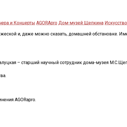
чера и Концерты
AGORApro
Дом-музей Щепкина
Искусство
ужеской и, даже можно сказать, домашней обстановке. И
алуцкая – старший научный сотрудник дома-музея М.С.Щеп
ва.
инения AGORapro.