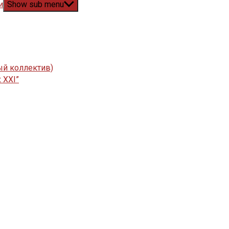
и
Show sub menu
ый коллектив)
 XXI”