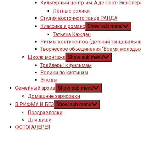
Культурный центр им. А.де Сент-Экзюпер
Лётные ролики
Студия восточного танца РАНДА
Классика и романс
Show sub menu
Татьяна Каждан
Ритмы континентов (детский танцевальн
Творческое объединения “Время молодых
Школа монтажа
Show sub menu
Трейлеры к фильмам
Ролики по картинам
Этюды
Семейный архив
Show sub menu
Домашние зарисовки
В РИФМУ И БЕЗ
Show sub menu
Поздравлялки
Для души
ФОТОГАЛЕРЕЯ