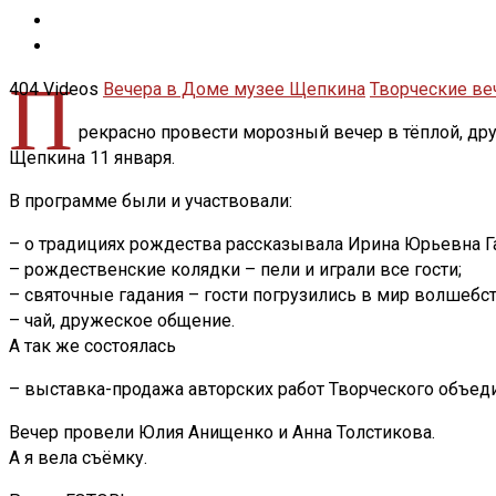
П
404 Videos
Вечера в Доме музее Щепкина
Творческие ве
рекрасно провести морозный вечер в тёплой, др
Щепкина 11 января.
В программе были и участвовали:
– о традициях рождества рассказывала Ирина Юрьевна Г
– рождественские колядки – пели и играли все гости;
– святочные гадания – гости погрузились в мир волшебст
– чай, дружеское общение.
А так же состоялась
– выставка-продажа авторских работ Творческого объед
Вечер провели Юлия Анищенко и Анна Толстикова.
А я вела съёмку.