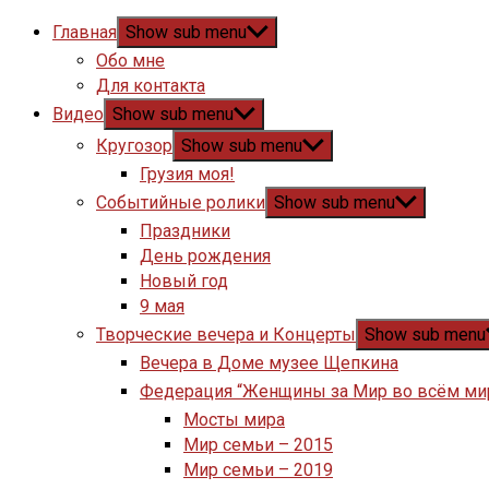
Главная
Show sub menu
Обо мне
Для контакта
Видео
Show sub menu
Кругозор
Show sub menu
Грузия моя!
Событийные ролики
Show sub menu
Праздники
День рождения
Новый год
9 мая
Творческие вечера и Концерты
Show sub menu
Вечера в Доме музее Щепкина
Федерация “Женщины за Мир во всём ми
Мосты мира
Мир семьи – 2015
Мир семьи – 2019