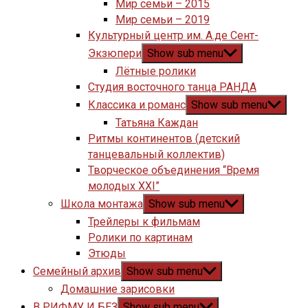
Мир семьи – 2015
Мир семьи – 2019
Культурный центр им. А.де Сент-
Экзюпери
Show sub menu
Лётные ролики
Студия восточного танца РАНДА
Классика и романс
Show sub menu
Татьяна Каждан
Ритмы континентов (детский
танцевальный коллектив)
Творческое объединения “Время
молодых XXI”
Школа монтажа
Show sub menu
Трейлеры к фильмам
Ролики по картинам
Этюды
Семейный архив
Show sub menu
Домашние зарисовки
В РИФМУ И БЕЗ
Show sub menu