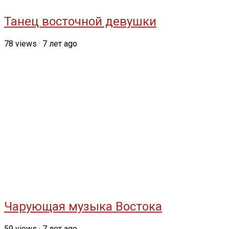
Танец восточной девушки
78
views
·
7 лет ago
Чарующая музыка Востока
59
views
·
7 лет ago