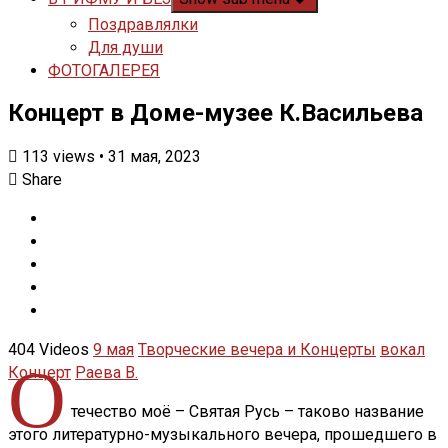
Поздравлялки
Для души
ФОТОГАЛЕРЕЯ
Концерт в Доме-музее К.Васильева
113
views
•
31 мая, 2023
Share
404 Videos
9 мая
Творческие вечера и Концерты
вокал
О
Концерт
Раева В.
течество моё – Святая Русь – таково название
этого литературно-музыкального вечера, прошедшего в