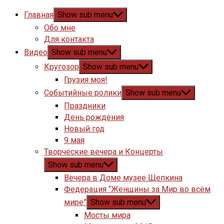
Главная
Show sub menu
Обо мне
Для контакта
Видео
Show sub menu
Кругозор
Show sub menu
Грузия моя!
Событийные ролики
Show sub menu
Праздники
День рождения
Новый год
9 мая
Творческие вечера и Концерты
Show sub menu
Вечера в Доме музее Щепкина
Федерация “Женщины за Мир во всём
мире”
Show sub menu
Мосты мира