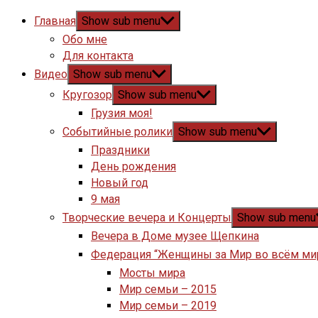
Главная
Show sub menu
Обо мне
Для контакта
Видео
Show sub menu
Кругозор
Show sub menu
Грузия моя!
Событийные ролики
Show sub menu
Праздники
День рождения
Новый год
9 мая
Творческие вечера и Концерты
Show sub menu
Вечера в Доме музее Щепкина
Федерация “Женщины за Мир во всём ми
Мосты мира
Мир семьи – 2015
Мир семьи – 2019