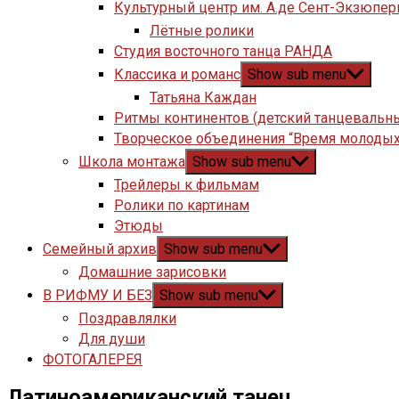
Культурный центр им. А.де Сент-Экзюпер
Лётные ролики
Студия восточного танца РАНДА
Классика и романс
Show sub menu
Татьяна Каждан
Ритмы континентов (детский танцевальн
Творческое объединения “Время молодых
Школа монтажа
Show sub menu
Трейлеры к фильмам
Ролики по картинам
Этюды
Семейный архив
Show sub menu
Домашние зарисовки
В РИФМУ И БЕЗ
Show sub menu
Поздравлялки
Для души
ФОТОГАЛЕРЕЯ
Латиноамериканский танец