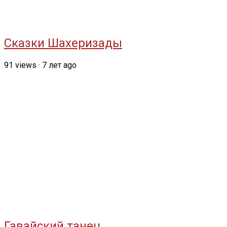
Сказки Шахеризады
91
views
·
7 лет ago
Гавайский танец