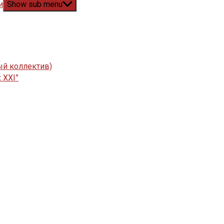
и
Show sub menu
ый коллектив)
 XXI”