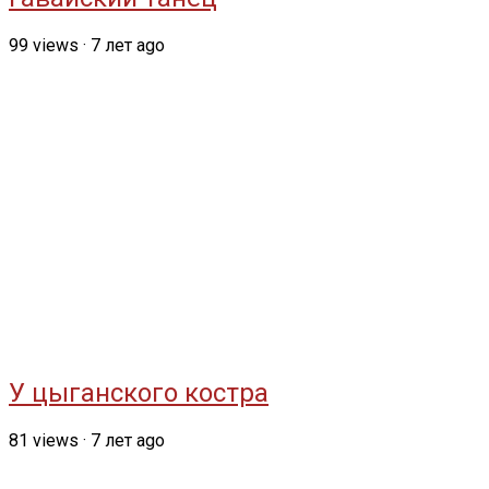
99
views
·
7 лет ago
У цыганского костра
81
views
·
7 лет ago