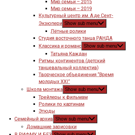
Мир семьи – 2015
Мир семьи – 2019
Культурный центр им. А.де Сент-
Экзюпери
Show sub menu
Лётные ролики
Студия восточного танца РАНДА
Классика и романс
Show sub menu
Татьяна Каждан
Ритмы континентов (детский
танцевальный коллектив)
Творческое объединения “Время
молодых XXI”
Школа монтажа
Show sub menu
Трейлеры к фильмам
Ролики по картинам
Этюды
Семейный архив
Show sub menu
Домашние зарисовки
В РИФМУ И БЕЗ
Show sub menu