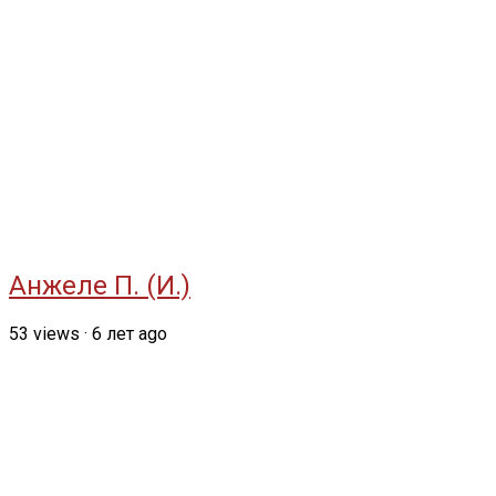
Анжеле П. (И.)
53
views
·
6 лет ago