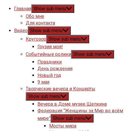
Главная
Show sub menu
Обо мне
Для контакта
Видео
Show sub menu
Кругозор
Show sub menu
Грузия моя!
Событийные ролики
Show sub menu
Праздники
День рождения
Новый год
9 мая
Творческие вечера и Концерты
Show sub menu
Вечера в Доме музее Щепкина
Федерация “Женщины за Мир во всём
мире”
Show sub menu
Мосты мира