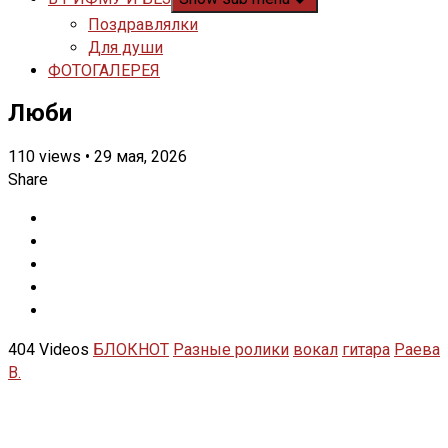
Поздравлялки
Для души
ФОТОГАЛЕРЕЯ
Люби
110
views
•
29 мая, 2026
Share
404 Videos
БЛОКНОТ
Разные ролики
вокал
гитара
Раева
В.