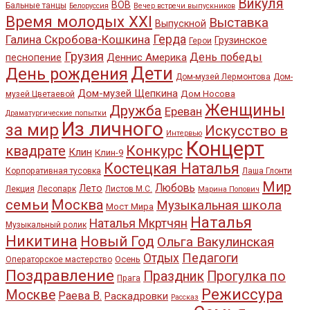
Викуля
ВОВ
Бальные танцы
Белоруссия
Вечер встречи выпускников
Время молодых XXI
Выставка
Выпускной
Галина Скробова-Кошкина
Герда
Грузинское
Герои
Грузия
День победы
Деннис Америка
песнопение
Дети
День рождения
Дом-музей Лермонтова
Дом-
Дом-музей Щепкина
Дом Носова
музей Цветаевой
Женщины
Дружба
Ереван
Драматургические попытки
Из личного
за мир
Искусство в
Интервью
Концерт
квадрате
Конкурс
Клин
Клин-9
Костецкая Наталья
Корпоративная тусовка
Лаша Глонти
Мир
Любовь
Лето
Лекция
Лесопарк
Листов М.С.
Марина Попович
семьи
Москва
Музыкальная школа
Мост Мира
Наталья
Наталья Мкртчян
Музыкальный ролик
Никитина
Новый Год
Ольга Вакулинская
Педагоги
Отдых
Осень
Операторское мастерство
Поздравление
Праздник
Прогулка по
Прага
Режиссура
Москве
Раева В.
Раскадровки
Рассказ