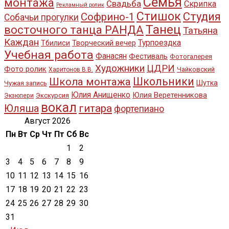
Семья
монтажа
Свадьба
Скрипка
Рекламный ролик
Стишок
Студия
Софрино-1
Собачьи прогулки
Танец
восточного танца РАНДА
Татьяна
Каждан
Турпоездка
Творческий вечер
Тбилиси
Учебная работа
Фанасян
Фестиваль
Фотогалерея
Художники
ЦДРИ
Фото ролик
Чайковский
Харитонов В.В.
Школьники
Школа монтажа
Шутка
Чужая запись
Юлия Анищенко
Юлия Веретенникова
Экскурсия
Экзюпери
вокал
Юляша
гитара
фортепиано
Август 2026
Пн
Вт
Ср
Чт
Пт
Сб
Вс
1
2
3
4
5
6
7
8
9
10
11
12
13
14
15
16
17
18
19
20
21
22
23
24
25
26
27
28
29
30
31