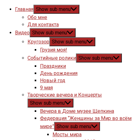
Главная
Show sub menu
Обо мне
Для контакта
Видео
Show sub menu
Кругозор
Show sub menu
Грузия моя!
Событийные ролики
Show sub menu
Праздники
День рождения
Новый год
9 мая
Творческие вечера и Концерты
Show sub menu
Вечера в Доме музее Щепкина
Федерация “Женщины за Мир во всём
мире”
Show sub menu
Мосты мира