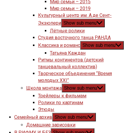
Мир семьи – 2015
Мир семьи – 2019
Культурный центр им. А.де Сент-
Экзюпери
Show sub menu
Лётные ролики
Студия восточного танца РАНДА
Классика и романс
Show sub menu
Татьяна Каждан
Ритмы континентов (детский
танцевальный коллектив)
Творческое объединения “Время
молодых XXI”
Школа монтажа
Show sub menu
Трейлеры к фильмам
Ролики по картинам
Этюды
Семейный архив
Show sub menu
Домашние зарисовки
В РИФМУ И БЕЗ
Show sub menu