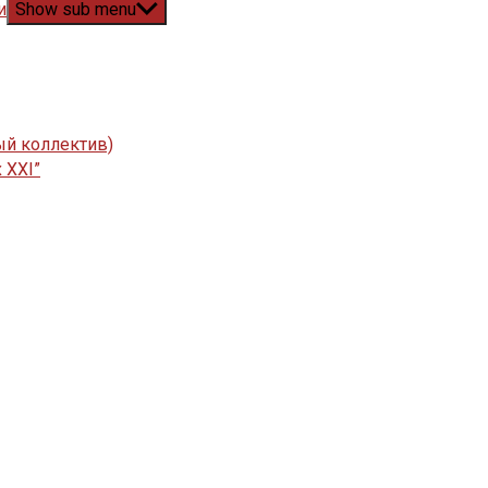
и
Show sub menu
ый коллектив)
 XXI”