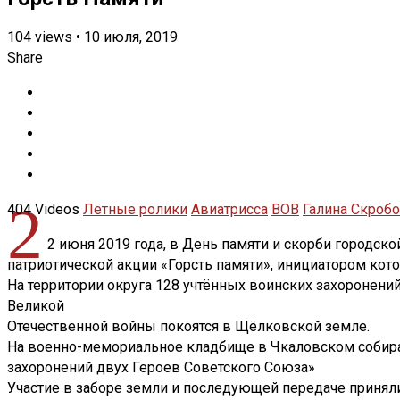
104
views
•
10 июля, 2019
Share
2
404 Videos
Лётные ролики
Авиатрисса
ВОВ
Галина Скроб
2 июня 2019 года, в День памяти и скорби городск
патриотической акции «Горсть памяти», инициатором кот
На территории округа 128 учтённых воинских захоронений
Великой
Отечественной войны покоятся в Щёлковской земле.
На военно-мемориальное кладбище в Чкаловском собирали
захоронений двух Героев Советского Союза»
Участие в заборе земли и последующей передаче приня