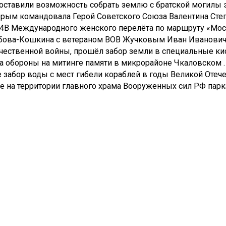
ставили возможность собрать землю с братской могилы э
торым командовала Герой Советского Союза Валентина Сте
-24В Международного женского перелёта по маршруту «Мо
робова-Кошкина с ветераном ВОВ Жучковым Иван Иванови
чественной войны, прошёл забор земли в специальные кис
 обороны на митинге памяти в микрорайоне Чкаловском .
е забор воды с мест гибели кораблей в годы Великой Отеч
е на территории главного храма Вооруженных сил РФ парк