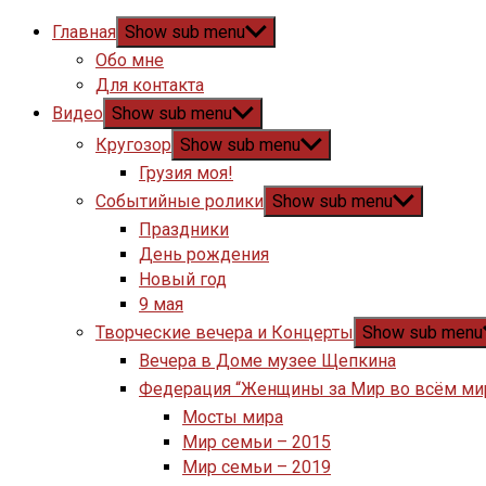
Главная
Show sub menu
Обо мне
Для контакта
Видео
Show sub menu
Кругозор
Show sub menu
Грузия моя!
Событийные ролики
Show sub menu
Праздники
День рождения
Новый год
9 мая
Творческие вечера и Концерты
Show sub menu
Вечера в Доме музее Щепкина
Федерация “Женщины за Мир во всём ми
Мосты мира
Мир семьи – 2015
Мир семьи – 2019