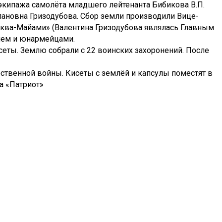
кипажа самолёта младшего лейтенанта Бибикова В.П.
пановна Гризодубова. Сбор земли производили Вице-
сква-Майами» (Валентина Гризодубова являлась Главным
чем и юнармейцами.
еты. Землю собрали с 22 воинских захоронений. После
ественной войны. Кисеты с землёй и капсулы поместят в
а «Патриот»