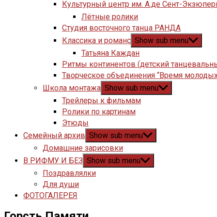
Культурный центр им. А.де Сент-Экзюпер
Лётные ролики
Студия восточного танца РАНДА
Классика и романс
Show sub menu
Татьяна Каждан
Ритмы континентов (детский танцевальн
Творческое объединения “Время молодых
Школа монтажа
Show sub menu
Трейлеры к фильмам
Ролики по картинам
Этюды
Семейный архив
Show sub menu
Домашние зарисовки
В РИФМУ И БЕЗ
Show sub menu
Поздравлялки
Для души
ФОТОГАЛЕРЕЯ
Горсть Памяти