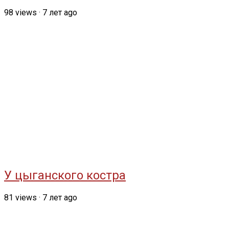
98
views
·
7 лет ago
У цыганского костра
81
views
·
7 лет ago