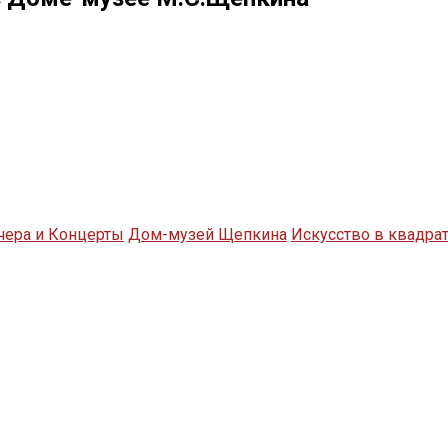
чера и Концерты
Дом-музей Щепкина
Искусство в квадра