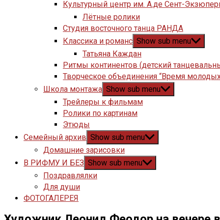
Культурный центр им. А.де Сент-Экзюпер
Лётные ролики
Студия восточного танца РАНДА
Классика и романс
Show sub menu
Татьяна Каждан
Ритмы континентов (детский танцевальн
Творческое объединения “Время молодых
Школа монтажа
Show sub menu
Трейлеры к фильмам
Ролики по картинам
Этюды
Семейный архив
Show sub menu
Домашние зарисовки
В РИФМУ И БЕЗ
Show sub menu
Поздравлялки
Для души
ФОТОГАЛЕРЕЯ
Художник Леонид Феодор на вечере 