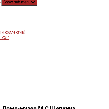
и
Show sub menu
ый коллектив)
 XXI”
в Доме-музее М.С.Щепкина