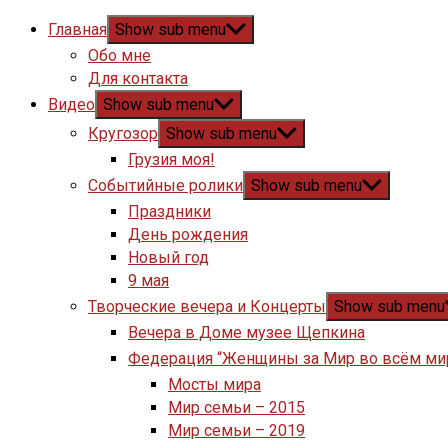
Главная
Show sub menu
Обо мне
Для контакта
Видео
Show sub menu
Кругозор
Show sub menu
Грузия моя!
Событийные ролики
Show sub menu
Праздники
День рождения
Новый год
9 мая
Творческие вечера и Концерты
Show sub menu
Вечера в Доме музее Щепкина
Федерация “Женщины за Мир во всём ми
Мосты мира
Мир семьи – 2015
Мир семьи – 2019