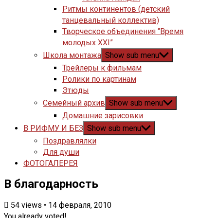
Ритмы континентов (детский
танцевальный коллектив)
Творческое объединения “Время
молодых XXI”
Школа монтажа
Show sub menu
Трейлеры к фильмам
Ролики по картинам
Этюды
Семейный архив
Show sub menu
Домашние зарисовки
В РИФМУ И БЕЗ
Show sub menu
Поздравлялки
Для души
ФОТОГАЛЕРЕЯ
В благодарность
54
views
•
14 февраля, 2010
You already voted!