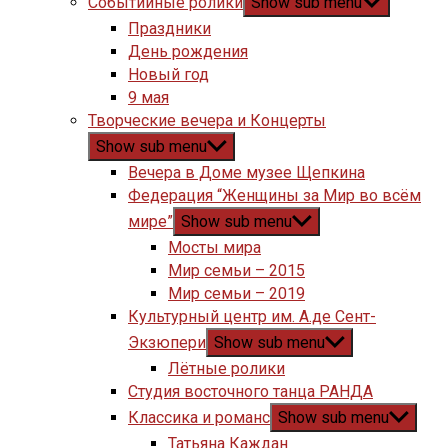
Событийные ролики
Show sub menu
Праздники
День рождения
Новый год
9 мая
Творческие вечера и Концерты
Show sub menu
Вечера в Доме музее Щепкина
Федерация “Женщины за Мир во всём
мире”
Show sub menu
Мосты мира
Мир семьи – 2015
Мир семьи – 2019
Культурный центр им. А.де Сент-
Экзюпери
Show sub menu
Лётные ролики
Студия восточного танца РАНДА
Классика и романс
Show sub menu
Татьяна Каждан