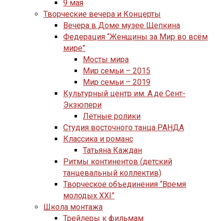
9 мая
Творческие вечера и Концерты
Вечера в Доме музее Щепкина
Федерация “Женщины за Мир во всём
мире”
Мосты мира
Мир семьи – 2015
Мир семьи – 2019
Культурный центр им. А.де Сент-
Экзюпери
Лётные ролики
Студия восточного танца РАНДА
Классика и романс
Татьяна Каждан
Ритмы континентов (детский
танцевальный коллектив)
Творческое объединения “Время
молодых XXI”
Школа монтажа
Трейлеры к фильмам