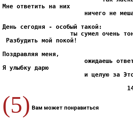
Мне ответить на них
                       ничего не меш
День сегодня - особый такой:
                   ты сумел очень то
 Разбудить мой покой!
Поздравляя меня, 
                       ожидаешь отве
Я улыбку дарю 
                       и целую за Эт
1
(5)
Вам может понравиться