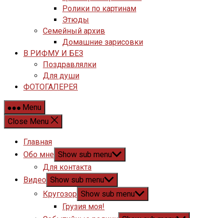
Ролики по картинам
Этюды
Семейный архив
Домашние зарисовки
В РИФМУ И БЕЗ
Поздравлялки
Для души
ФОТОГАЛЕРЕЯ
Menu
Close Menu
Главная
Обо мне
Show sub menu
Для контакта
Видео
Show sub menu
Кругозор
Show sub menu
Грузия моя!