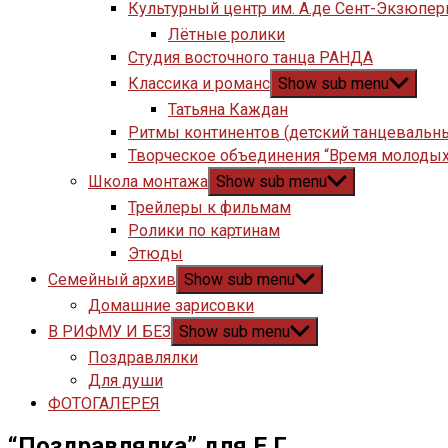
Культурный центр им. А.де Сент-Экзюпер
Лётные ролики
Студия восточного танца РАНДА
Классика и романс
Show sub menu
Татьяна Каждан
Ритмы континентов (детский танцевальн
Творческое объединения “Время молодых
Школа монтажа
Show sub menu
Трейлеры к фильмам
Ролики по картинам
Этюды
Семейный архив
Show sub menu
Домашние зарисовки
В РИФМУ И БЕЗ
Show sub menu
Поздравлялки
Для души
ФОТОГАЛЕРЕЯ
“Поздравлялка” для Е.Г.