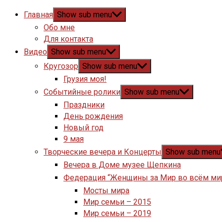
Главная
Show sub menu
Обо мне
Для контакта
Видео
Show sub menu
Кругозор
Show sub menu
Грузия моя!
Событийные ролики
Show sub menu
Праздники
День рождения
Новый год
9 мая
Творческие вечера и Концерты
Show sub menu
Вечера в Доме музее Щепкина
Федерация “Женщины за Мир во всём ми
Мосты мира
Мир семьи – 2015
Мир семьи – 2019