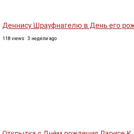
Деннису Шрауфнагелю в День его ро
118
views
·
3 недели ago
Открытка с Днём рождения Ларисе К.