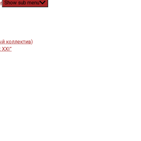
и
Show sub menu
ый коллектив)
 XXI”