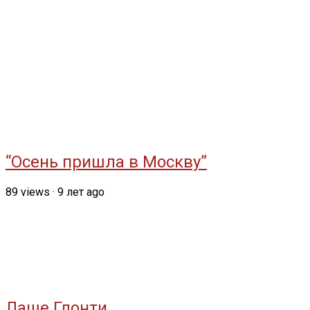
“Осень пришла в Москву”
89
views
·
9 лет ago
Лаше Глонти