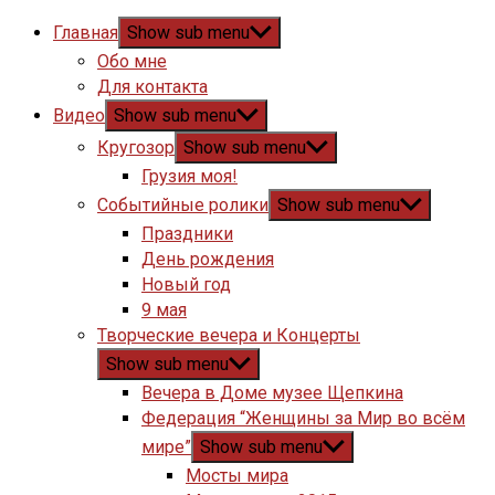
Главная
Show sub menu
Обо мне
Для контакта
Видео
Show sub menu
Кругозор
Show sub menu
Грузия моя!
Событийные ролики
Show sub menu
Праздники
День рождения
Новый год
9 мая
Творческие вечера и Концерты
Show sub menu
Вечера в Доме музее Щепкина
Федерация “Женщины за Мир во всём
мире”
Show sub menu
Мосты мира