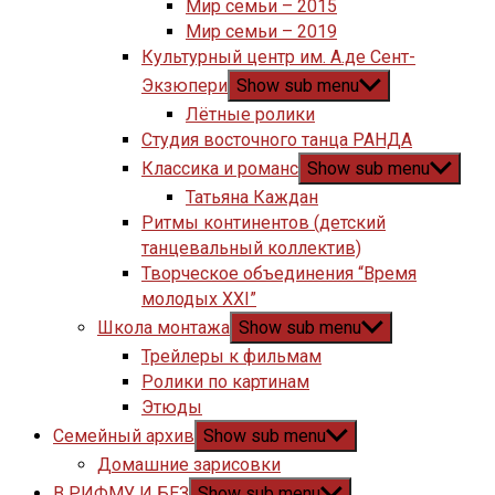
Мир семьи – 2015
Мир семьи – 2019
Культурный центр им. А.де Сент-
Экзюпери
Show sub menu
Лётные ролики
Студия восточного танца РАНДА
Классика и романс
Show sub menu
Татьяна Каждан
Ритмы континентов (детский
танцевальный коллектив)
Творческое объединения “Время
молодых XXI”
Школа монтажа
Show sub menu
Трейлеры к фильмам
Ролики по картинам
Этюды
Семейный архив
Show sub menu
Домашние зарисовки
В РИФМУ И БЕЗ
Show sub menu