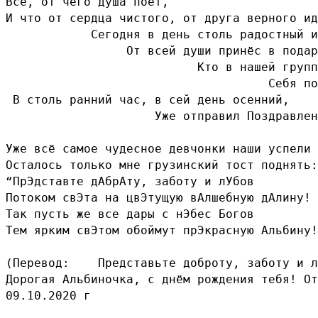
Всё, от чего душа поёт, 
И что от сердца чистого, от друга верного ид
            Сегодня в день столь радостный и
                 От всей души принёс в подар
                           Кто в нашей групп
                                     Себя по
 В столь ранний час, в сей день осенний, 
                     Уже отправил Поздравлен
Уже всё самое чудесное девчонки наши успели 
Осталось только мне грузинский тост поднять:
“ПрЭдставте дАбрАту, заботу и лУбов 
Потоком свЭта на цвЭтущую вАлшебную дАлину! 
Так пусть же все дары с нЭбес Богов 
Тем ярким свЭтом обоймут прЭкрасную Альбину!
(Перевод:    Представьте доброту, заботу и л
Дорогая Альбиночка, с днём рождения тебя! От
09.10.2020 г 