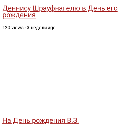
Деннису Шрауфнагелю в День его
рождения
120
views
·
3 недели ago
На День рождения В.З.