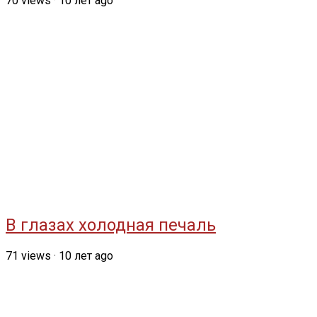
70
views
·
10 лет ago
В глазах холодная печаль
71
views
·
10 лет ago