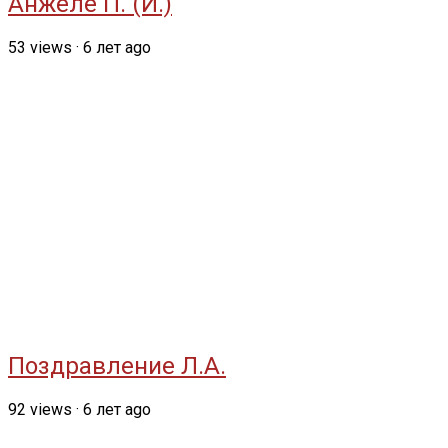
Анжеле П. (И.)
53
views
·
6 лет ago
Поздравление Л.А.
92
views
·
6 лет ago