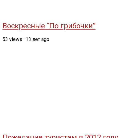
Воскресные “По грибочки”
53
views
·
13 лет ago
Пожелание туристам в 2012 году