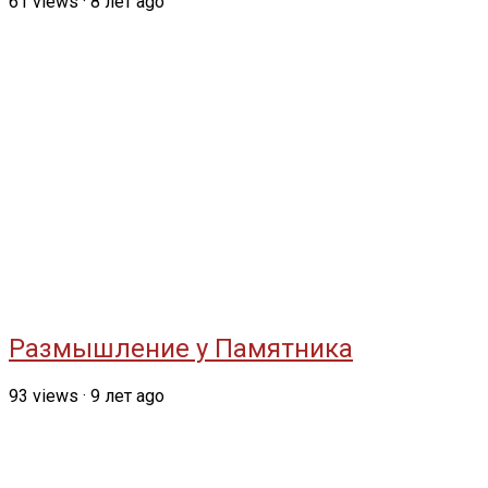
61
views
·
8 лет ago
Размышление у Памятника
93
views
·
9 лет ago