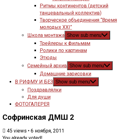
Ритмы континентов (детский
танцевальный коллектив)
Творческое объединения “Время
молодых XXI”
Школа монтажа
Show sub menu
Трейлеры к фильмам
Ролики по картинам
Этюды
Семейный архив
Show sub menu
Домашние зарисовки
В РИФМУ И БЕЗ
Show sub menu
Поздравлялки
Для души
ФОТОГАЛЕРЕЯ
Софринская ДМШ 2
45
views
•
6 ноября, 2011
You already voted!