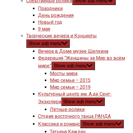
Событийные ролики
Show sub menu
Праздники
День рождения
Новый год
9 мая
Творческие вечера и Концерты
Show sub menu
Вечера в Доме музее Щепкина
Федерация “Женщины за Мир во всём
мире”
Show sub menu
Мосты мира
Мир семьи – 2015
Мир семьи – 2019
Культурный центр им. А.де Сент-
Экзюпери
Show sub menu
Лётные ролики
Студия восточного танца РАНДА
Классика и романс
Show sub menu
Татьяна Каждан