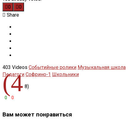
0
0
Share
403 Videos
Событийные ролики
Музыкальная школа
(4
Педагоги
Софрино-1
Школьники
8)
0
0
Вам может понравиться