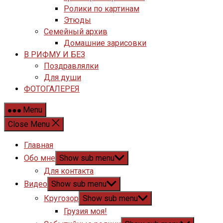
Ролики по картинам
Этюды
Семейный архив
Домашние зарисовки
В РИФМУ И БЕЗ
Поздравлялки
Для души
ФОТОГАЛЕРЕЯ
Menu
Close Menu
Главная
Обо мне
Show sub menu
Для контакта
Видео
Show sub menu
Кругозор
Show sub menu
Грузия моя!