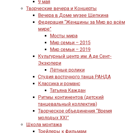
9 мая
Творческие вечера и Концерты
Вечера в Доме музее Щепкина
Федерация “Женщины за Мир во всём
мире”
Мосты мира
Мир семьи – 2015
Мир семьи – 2019
Культурный центр им. А.де Сент-
Экзюпери
Лётные ролики
Студия восточного танца РАНДА
Классика и романс
Татьяна Каждан
Ритмы континентов (детский
танцевальный коллектив)
Творческое объединения “Время
молодых XXI”
Школа монтажа
Трейлеры к фильмам