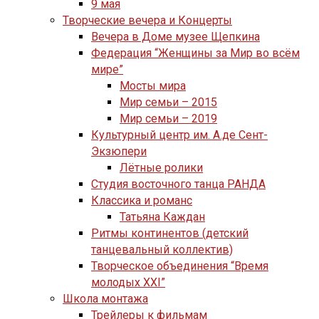
9 мая
Творческие вечера и Концерты
Вечера в Доме музее Щепкина
Федерация “Женщины за Мир во всём
мире”
Мосты мира
Мир семьи – 2015
Мир семьи – 2019
Культурный центр им. А.де Сент-
Экзюпери
Лётные ролики
Студия восточного танца РАНДА
Классика и романс
Татьяна Каждан
Ритмы континентов (детский
танцевальный коллектив)
Творческое объединения “Время
молодых XXI”
Школа монтажа
Трейлеры к фильмам