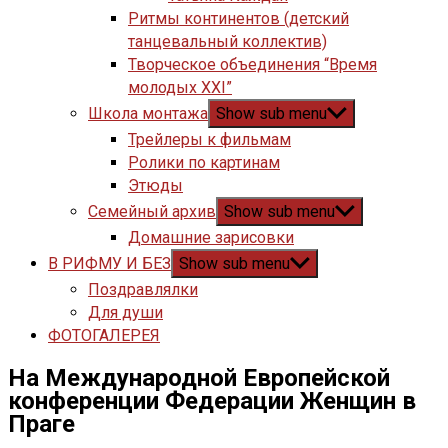
Ритмы континентов (детский
танцевальный коллектив)
Творческое объединения “Время
молодых XXI”
Школа монтажа
Show sub menu
Трейлеры к фильмам
Ролики по картинам
Этюды
Семейный архив
Show sub menu
Домашние зарисовки
В РИФМУ И БЕЗ
Show sub menu
Поздравлялки
Для души
ФОТОГАЛЕРЕЯ
На Международной Европейской
конференции Федерации Женщин в
Праге