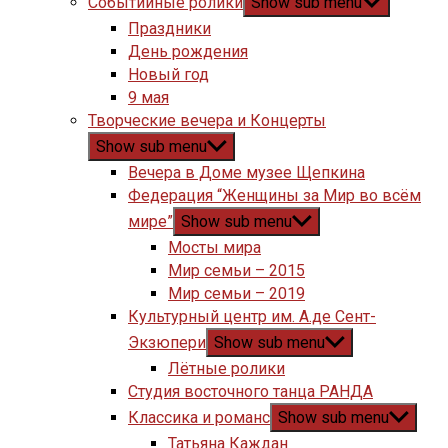
Событийные ролики
Show sub menu
Праздники
День рождения
Новый год
9 мая
Творческие вечера и Концерты
Show sub menu
Вечера в Доме музее Щепкина
Федерация “Женщины за Мир во всём
мире”
Show sub menu
Мосты мира
Мир семьи – 2015
Мир семьи – 2019
Культурный центр им. А.де Сент-
Экзюпери
Show sub menu
Лётные ролики
Студия восточного танца РАНДА
Классика и романс
Show sub menu
Татьяна Каждан