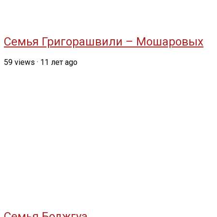
Семья Григорашвили – Мошаровых
59
views
·
11 лет ago
Семья Боджгуа