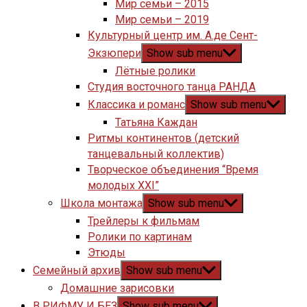
Мир семьи – 2015
Мир семьи – 2019
Культурный центр им. А.де Сент-
Экзюпери
Show sub menu
Лётные ролики
Студия восточного танца РАНДА
Классика и романс
Show sub menu
Татьяна Каждан
Ритмы континентов (детский
танцевальный коллектив)
Творческое объединения “Время
молодых XXI”
Школа монтажа
Show sub menu
Трейлеры к фильмам
Ролики по картинам
Этюды
Семейный архив
Show sub menu
Домашние зарисовки
В РИФМУ И БЕЗ
Show sub menu