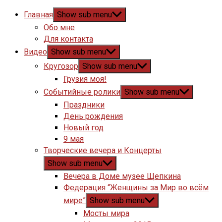
Главная
Show sub menu
Обо мне
Для контакта
Видео
Show sub menu
Кругозор
Show sub menu
Грузия моя!
Событийные ролики
Show sub menu
Праздники
День рождения
Новый год
9 мая
Творческие вечера и Концерты
Show sub menu
Вечера в Доме музее Щепкина
Федерация “Женщины за Мир во всём
мире”
Show sub menu
Мосты мира