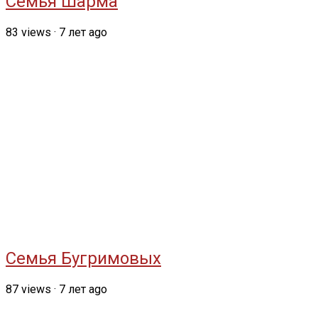
Семья Шарма
83
views
·
7 лет ago
Семья Бугримовых
87
views
·
7 лет ago