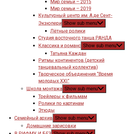
Мир семьи – 2015
Мир семьи – 2019
Культурный центр им. А.де Сент-
Экзюпери
Show sub menu
Лётные ролики
Студия восточного танца РАНДА
Классика и романс
Show sub menu
Татьяна Каждан
Ритмы континентов (детский
танцевальный коллектив)
Творческое объединения “Время
молодых XXI”
Школа монтажа
Show sub menu
Трейлеры к фильмам
Ролики по картинам
Этюды
Семейный архив
Show sub menu
Домашние зарисовки
В РИФМУ И БЕЗ
Show sub menu