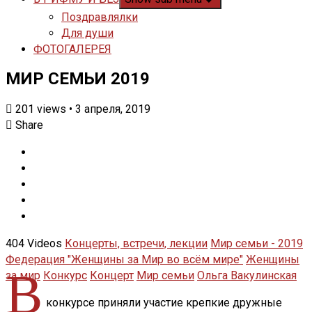
Поздравлялки
Для души
ФОТОГАЛЕРЕЯ
МИР СЕМЬИ 2019
201
views
•
3 апреля, 2019
Share
404 Videos
Концерты, встречи, лекции
Мир семьи - 2019
Федерация "Женщины за Мир во всём мире"
Женщины
В
за мир
Конкурс
Концерт
Мир семьи
Ольга Вакулинская
конкурсе приняли участие крепкие дружные