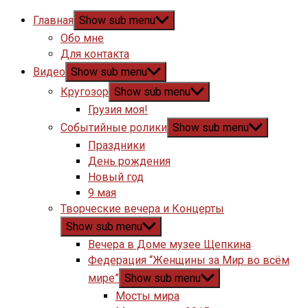
Главная
Show sub menu
Обо мне
Для контакта
Видео
Show sub menu
Кругозор
Show sub menu
Грузия моя!
Событийные ролики
Show sub menu
Праздники
День рождения
Новый год
9 мая
Творческие вечера и Концерты
Show sub menu
Вечера в Доме музее Щепкина
Федерация “Женщины за Мир во всём
мире”
Show sub menu
Мосты мира