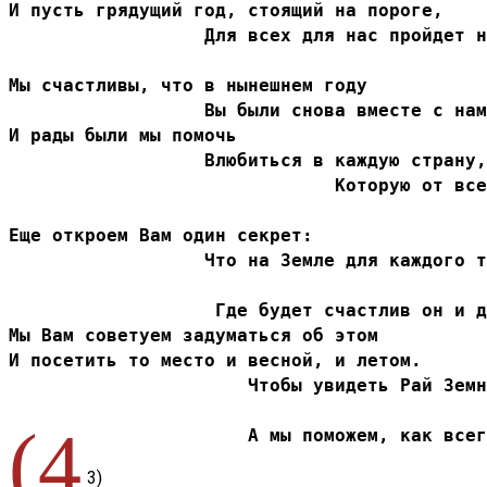
И пусть грядущий год, стоящий на пороге,
                  Для всех для нас пройдет н
Мы счастливы, что в нынешнем году
                  Вы были снова вместе с нам
И рады были мы помочь
                  Влюбиться в каждую страну,
                              Которую от все
Еще откроем Вам один секрет:
                  Что на Земле для каждого т
                                            
                   Где будет счастлив он и д
Мы Вам советуем задуматься об этом
И посетить то место и весной, и летом.
                      Чтобы увидеть Рай Земн
(4
                      А мы поможем, как всег
3)