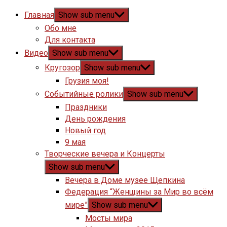
Главная
Show sub menu
Обо мне
Для контакта
Видео
Show sub menu
Кругозор
Show sub menu
Грузия моя!
Событийные ролики
Show sub menu
Праздники
День рождения
Новый год
9 мая
Творческие вечера и Концерты
Show sub menu
Вечера в Доме музее Щепкина
Федерация “Женщины за Мир во всём
мире”
Show sub menu
Мосты мира