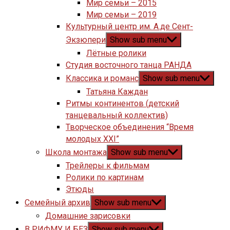
Мир семьи – 2015
Мир семьи – 2019
Культурный центр им. А.де Сент-
Экзюпери
Show sub menu
Лётные ролики
Студия восточного танца РАНДА
Классика и романс
Show sub menu
Татьяна Каждан
Ритмы континентов (детский
танцевальный коллектив)
Творческое объединения “Время
молодых XXI”
Школа монтажа
Show sub menu
Трейлеры к фильмам
Ролики по картинам
Этюды
Семейный архив
Show sub menu
Домашние зарисовки
В РИФМУ И БЕЗ
Show sub menu