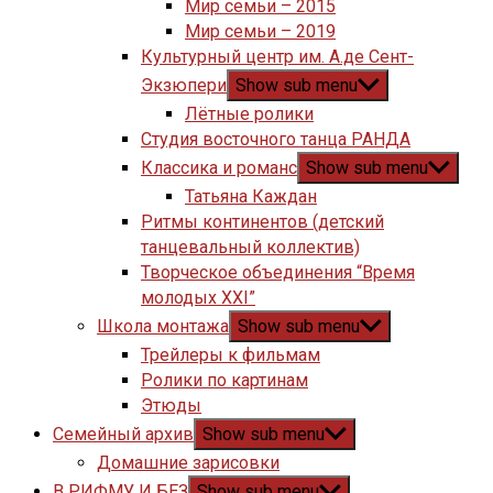
Мир семьи – 2015
Мир семьи – 2019
Культурный центр им. А.де Сент-
Экзюпери
Show sub menu
Лётные ролики
Студия восточного танца РАНДА
Классика и романс
Show sub menu
Татьяна Каждан
Ритмы континентов (детский
танцевальный коллектив)
Творческое объединения “Время
молодых XXI”
Школа монтажа
Show sub menu
Трейлеры к фильмам
Ролики по картинам
Этюды
Семейный архив
Show sub menu
Домашние зарисовки
В РИФМУ И БЕЗ
Show sub menu