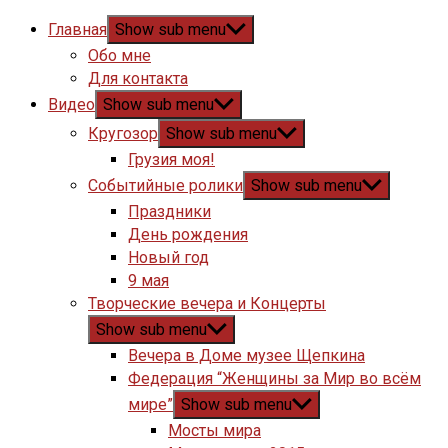
Главная
Show sub menu
Обо мне
Для контакта
Видео
Show sub menu
Кругозор
Show sub menu
Грузия моя!
Событийные ролики
Show sub menu
Праздники
День рождения
Новый год
9 мая
Творческие вечера и Концерты
Show sub menu
Вечера в Доме музее Щепкина
Федерация “Женщины за Мир во всём
мире”
Show sub menu
Мосты мира