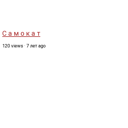
С а м о к а т
120
views
·
7 лет ago