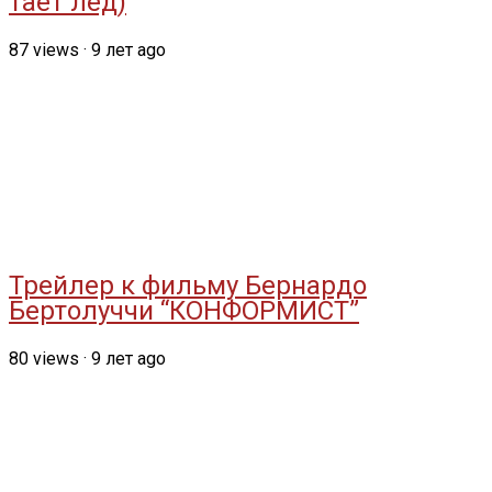
тает лёд)
87
views
·
9 лет ago
Трейлер к фильму Бернардо
Бертолуччи “КОНФОРМИСТ”
80
views
·
9 лет ago