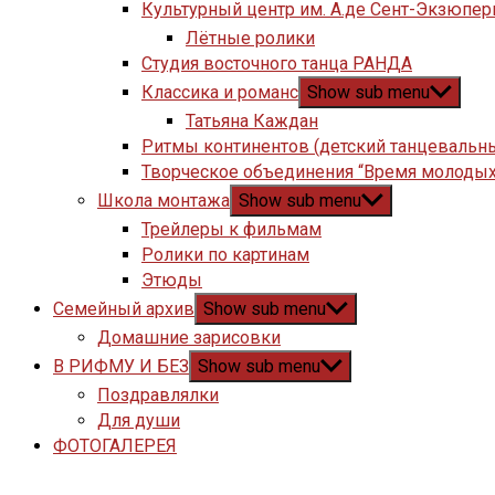
Культурный центр им. А.де Сент-Экзюпер
Лётные ролики
Студия восточного танца РАНДА
Классика и романс
Show sub menu
Татьяна Каждан
Ритмы континентов (детский танцевальн
Творческое объединения “Время молодых
Школа монтажа
Show sub menu
Трейлеры к фильмам
Ролики по картинам
Этюды
Семейный архив
Show sub menu
Домашние зарисовки
В РИФМУ И БЕЗ
Show sub menu
Поздравлялки
Для души
ФОТОГАЛЕРЕЯ