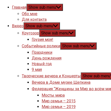
Главная
Show sub menu
Обо мне
Для контакта
Видео
Show sub menu
Кругозор
Show sub menu
Грузия моя!
Событийные ролики
Show sub menu
Праздники
День рождения
Новый год
9 мая
Творческие вечера и Концерты
Show sub menu
Вечера в Доме музее Щепкина
Федерация “Женщины за Мир во всём ми
Мосты мира
Мир семьи – 2015
Мир семьи – 2019