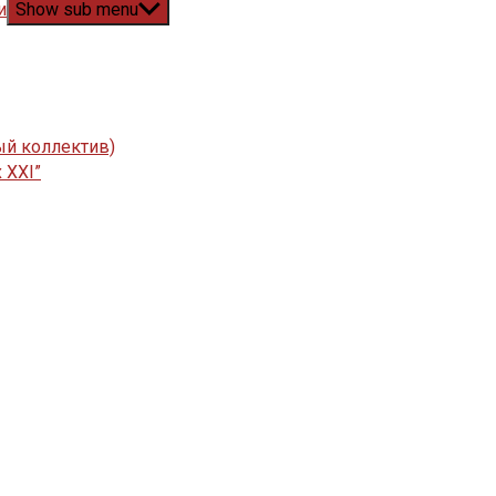
и
Show sub menu
ый коллектив)
 XXI”