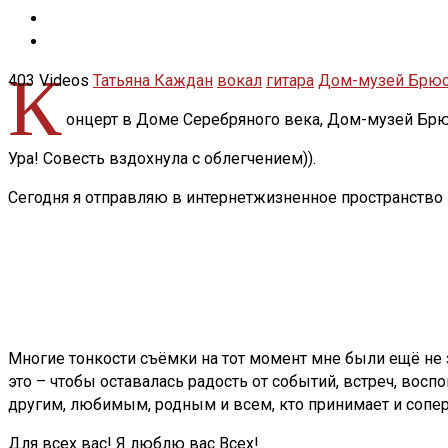
К
403 Videos
Татьяна Каждан
вокал
гитара
Дом-музей Брю
онцерт в Доме Серебряного века, Дом-музей Брюс
Ура! Совесть вздохнула с облегчением)).
Сегодня я отправляю в интернетжизненное пространство
Многие тонкости съёмки на тот момент мне были ещё не з
это – чтобы оставалась радость от событий, встреч, вос
другим, любимым, родным и всем, кто принимает и сопер
Для всех вас! Я люблю вас Всех!