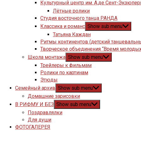
Культурный центр им. А.де Сент-Экзюпер
Лётные ролики
Студия восточного танца РАНДА
Классика и романс
Show sub menu
Татьяна Каждан
Ритмы континентов (детский танцевальн
Творческое объединения “Время молодых
Школа монтажа
Show sub menu
Трейлеры к фильмам
Ролики по картинам
Этюды
Семейный архив
Show sub menu
Домашние зарисовки
В РИФМУ И БЕЗ
Show sub menu
Поздравлялки
Для души
ФОТОГАЛЕРЕЯ