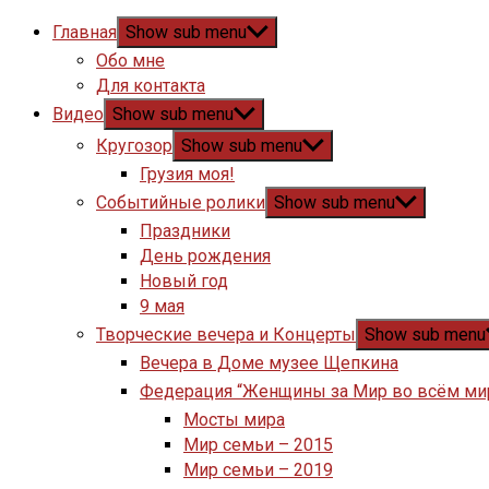
Главная
Show sub menu
Обо мне
Для контакта
Видео
Show sub menu
Кругозор
Show sub menu
Грузия моя!
Событийные ролики
Show sub menu
Праздники
День рождения
Новый год
9 мая
Творческие вечера и Концерты
Show sub menu
Вечера в Доме музее Щепкина
Федерация “Женщины за Мир во всём ми
Мосты мира
Мир семьи – 2015
Мир семьи – 2019