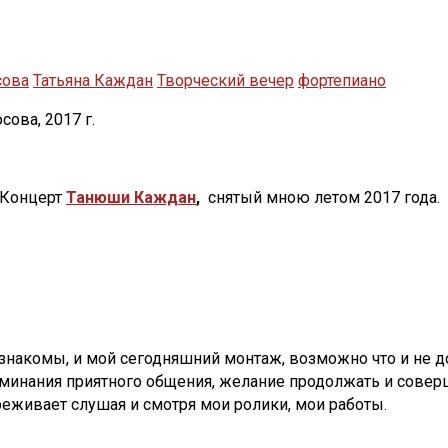
сова
Татьяна Каждан
Творческий вечер
фортепиано
ова, 2017 г.
 Концерт
Танюши Каждан
,
снятый мною летом 2017 года.
накомы, и мой сегодняшний монтаж, возможно что и не дот
поминания приятного общения, желание продолжать и соверш
еживает слушая и смотря мои ролики, мои работы.