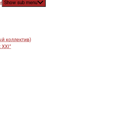
и
Show sub menu
ый коллектив)
 XXI”