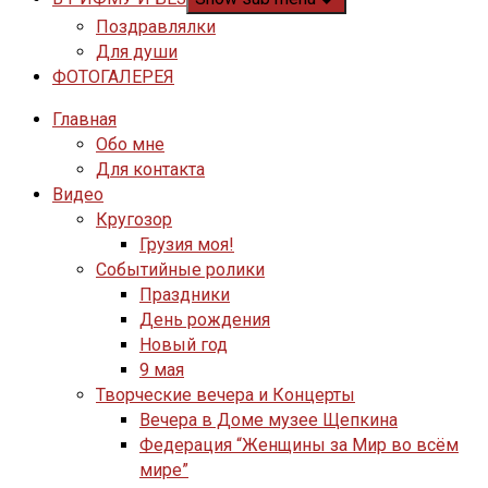
Поздравлялки
Для души
ФОТОГАЛЕРЕЯ
Главная
Обо мне
Для контакта
Видео
Кругозор
Грузия моя!
Событийные ролики
Праздники
День рождения
Новый год
9 мая
Творческие вечера и Концерты
Вечера в Доме музее Щепкина
Федерация “Женщины за Мир во всём
мире”