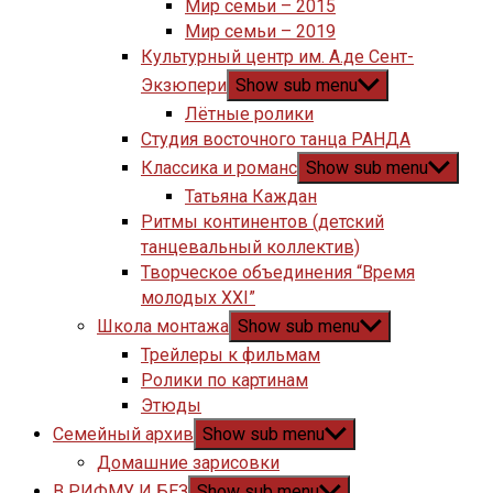
Мир семьи – 2015
Мир семьи – 2019
Культурный центр им. А.де Сент-
Экзюпери
Show sub menu
Лётные ролики
Студия восточного танца РАНДА
Классика и романс
Show sub menu
Татьяна Каждан
Ритмы континентов (детский
танцевальный коллектив)
Творческое объединения “Время
молодых XXI”
Школа монтажа
Show sub menu
Трейлеры к фильмам
Ролики по картинам
Этюды
Семейный архив
Show sub menu
Домашние зарисовки
В РИФМУ И БЕЗ
Show sub menu