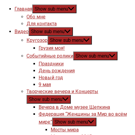
Главная
Show sub menu
Обо мне
Для контакта
Видео
Show sub menu
Кругозор
Show sub menu
Грузия моя!
Событийные ролики
Show sub menu
Праздники
День рождения
Новый год
9 мая
Творческие вечера и Концерты
Show sub menu
Вечера в Доме музее Щепкина
Федерация “Женщины за Мир во всём
мире”
Show sub menu
Мосты мира