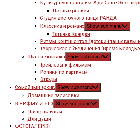
Культурный центр им. А.де Сент-Экзюпер
Лётные ролики
Студия восточного танца РАНДА
Классика и романс
Show sub menu
Татьяна Каждан
Ритмы континентов (детский танцевальн
Творческое объединения “Время молодых
Школа монтажа
Show sub menu
Трейлеры к фильмам
Ролики по картинам
Этюды
Семейный архив
Show sub menu
Домашние зарисовки
В РИФМУ И БЕЗ
Show sub menu
Поздравлялки
Для души
ФОТОГАЛЕРЕЯ