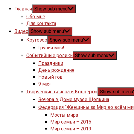
Главная
Show sub menu
Обо мне
Для контакта
Видео
Show sub menu
Кругозор
Show sub menu
Грузия моя!
Событийные ролики
Show sub menu
Праздники
День рождения
Новый год
9 мая
Творческие вечера и Концерты
Show sub menu
Вечера в Доме музее Щепкина
Федерация “Женщины за Мир во всём ми
Мосты мира
Мир семьи – 2015
Мир семьи – 2019