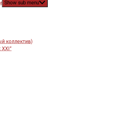
и
Show sub menu
ый коллектив)
 XXI”