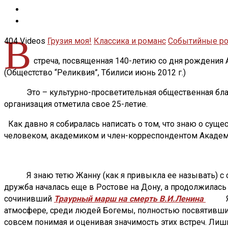
В
404 Videos
Грузия моя!
Классика и романс
Событийные р
стреча, посвященная 140-летию со дня рождения 
(Общестство “Реликвия”, Тбилиси июнь 2012 г.)
Это – культурно-просветительная общественная благ
организация отметила свое 25-летие.
Как давно я собиралась написать о том, что знаю о сущ
человеком, академиком и член-корреспондентом Академ
Я знаю тетю Жанну (как я привыкла ее называть) с сам
дружба началась еще в Ростове на Дону, а продолжилась
сочинивший
Траурный марш на смерть В.И.Ленина
Я всп
атмосфере, среди людей Богемы, полностью посвятивших 
совсем понимая и оценивая значимость этих встреч. Лишь