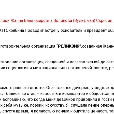
олики
Жанна Владимировна Волинова (Вульфман)
Скрябин
А.Н Скрябина.Проводит встречу основатель и президент о
отворительная организация
“РЕЛИКВИЯ”,
созданная Жанно
ествовании организации, созданной и возглавляемой до с
ии социологии и межнациональных отношений, поэтом, р
ого раннего детства. Она является дочерью, ушедших да
 в Тбилиси. Ее отец – известный композитор и обществен
оминаю, что когда меня девочкой приводили в гости в 
себя музыке, поэзии, искусству. Я слушала пение оперных
 спустя время, я полностью поняла и ощутила ценность та