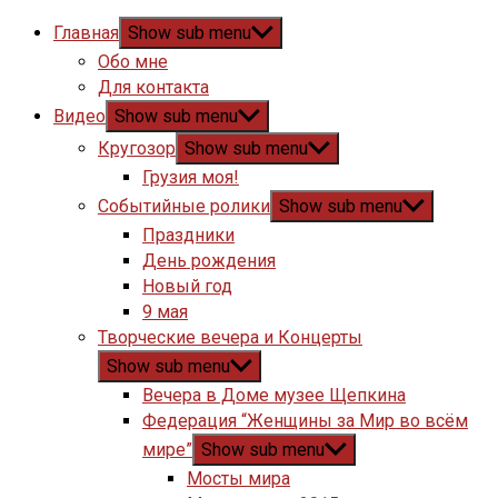
Главная
Show sub menu
Обо мне
Для контакта
Видео
Show sub menu
Кругозор
Show sub menu
Грузия моя!
Событийные ролики
Show sub menu
Праздники
День рождения
Новый год
9 мая
Творческие вечера и Концерты
Show sub menu
Вечера в Доме музее Щепкина
Федерация “Женщины за Мир во всём
мире”
Show sub menu
Мосты мира