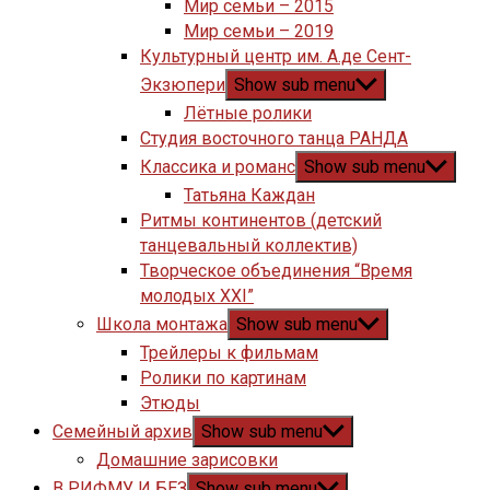
Мир семьи – 2015
Мир семьи – 2019
Культурный центр им. А.де Сент-
Экзюпери
Show sub menu
Лётные ролики
Студия восточного танца РАНДА
Классика и романс
Show sub menu
Татьяна Каждан
Ритмы континентов (детский
танцевальный коллектив)
Творческое объединения “Время
молодых XXI”
Школа монтажа
Show sub menu
Трейлеры к фильмам
Ролики по картинам
Этюды
Семейный архив
Show sub menu
Домашние зарисовки
В РИФМУ И БЕЗ
Show sub menu