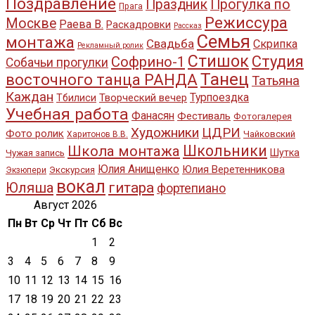
Поздравление
Праздник
Прогулка по
Прага
Режиссура
Москве
Раева В.
Раскадровки
Рассказ
Семья
монтажа
Свадьба
Скрипка
Рекламный ролик
Стишок
Студия
Софрино-1
Собачьи прогулки
Танец
восточного танца РАНДА
Татьяна
Каждан
Турпоездка
Творческий вечер
Тбилиси
Учебная работа
Фанасян
Фестиваль
Фотогалерея
Художники
ЦДРИ
Фото ролик
Чайковский
Харитонов В.В.
Школьники
Школа монтажа
Шутка
Чужая запись
Юлия Анищенко
Юлия Веретенникова
Экскурсия
Экзюпери
вокал
Юляша
гитара
фортепиано
Август 2026
Пн
Вт
Ср
Чт
Пт
Сб
Вс
1
2
3
4
5
6
7
8
9
10
11
12
13
14
15
16
17
18
19
20
21
22
23