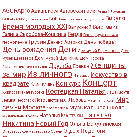
AGORApro
Авиатрисса
Авторская песня
Андрей Ломакин
Викуля
ВОВ
Бальные танцы
Белоруссия
Вечер встречи выпускников
Время молодых XXI
Выставка
Выпускной
Галина Скробова-Кошкина
Герда
Грузинское
Герои
Грузия
День победы
Деннис Америка
песнопение
Дети
День рождения
Дом-музей Лермонтова
Дом-
Дом-музей Щепкина
Дом Носова
музей Цветаевой
Женщины
Дружба
Ереван
Драматургические попытки
Из личного
за мир
Искусство в
Интервью
Концерт
квадрате
Конкурс
Клин
Клин-9
Костецкая Наталья
Корпоративная тусовка
Лаша Глонти
Мир
Любовь
Лето
Лекция
Лесопарк
Листов М.С.
Марина Попович
семьи
Москва
Музыкальная школа
Мост Мира
Наталья
Наталья Мкртчян
Музыкальный ролик
Никитина
Новый Год
Ольга Вакулинская
Педагоги
Отдых
Осень
Операторское мастерство