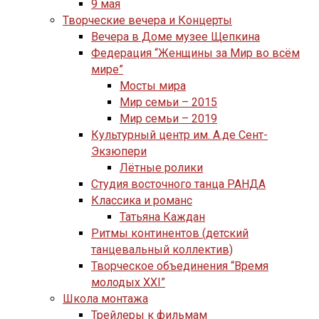
9 мая
Творческие вечера и Концерты
Вечера в Доме музее Щепкина
Федерация “Женщины за Мир во всём
мире”
Мосты мира
Мир семьи – 2015
Мир семьи – 2019
Культурный центр им. А.де Сент-
Экзюпери
Лётные ролики
Студия восточного танца РАНДА
Классика и романс
Татьяна Каждан
Ритмы континентов (детский
танцевальный коллектив)
Творческое объединения “Время
молодых XXI”
Школа монтажа
Трейлеры к фильмам