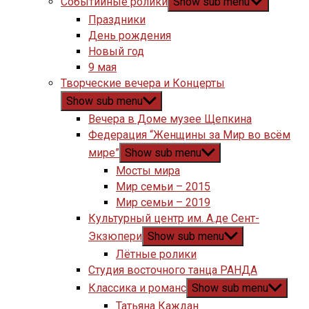
Событийные ролики
Show sub menu
Праздники
День рождения
Новый год
9 мая
Творческие вечера и Концерты
Show sub menu
Вечера в Доме музее Щепкина
Федерация “Женщины за Мир во всём
мире”
Show sub menu
Мосты мира
Мир семьи – 2015
Мир семьи – 2019
Культурный центр им. А.де Сент-
Экзюпери
Show sub menu
Лётные ролики
Студия восточного танца РАНДА
Классика и романс
Show sub menu
Татьяна Каждан