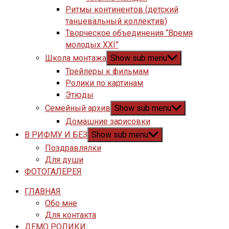
Ритмы континентов (детский
танцевальный коллектив)
Творческое объединения “Время
молодых XXI”
Школа монтажа
Show sub menu
Трейлеры к фильмам
Ролики по картинам
Этюды
Семейный архив
Show sub menu
Домашние зарисовки
В РИФМУ И БЕЗ
Show sub menu
Поздравлялки
Для души
ФОТОГАЛЕРЕЯ
ГЛАВНАЯ
Обо мне
Для контакта
ДЕМО РОЛИКИ