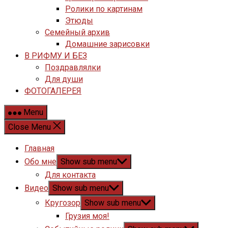
Ролики по картинам
Этюды
Семейный архив
Домашние зарисовки
В РИФМУ И БЕЗ
Поздравлялки
Для души
ФОТОГАЛЕРЕЯ
Menu
Close Menu
Главная
Обо мне
Show sub menu
Для контакта
Видео
Show sub menu
Кругозор
Show sub menu
Грузия моя!