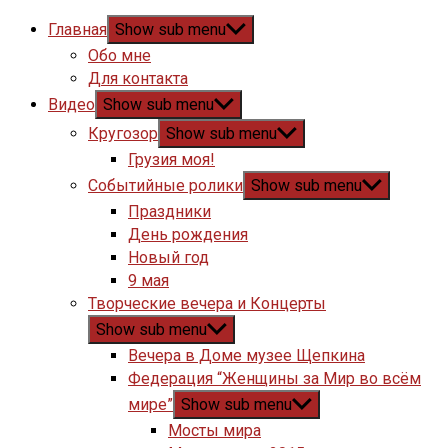
Главная
Show sub menu
Обо мне
Для контакта
Видео
Show sub menu
Кругозор
Show sub menu
Грузия моя!
Событийные ролики
Show sub menu
Праздники
День рождения
Новый год
9 мая
Творческие вечера и Концерты
Show sub menu
Вечера в Доме музее Щепкина
Федерация “Женщины за Мир во всём
мире”
Show sub menu
Мосты мира