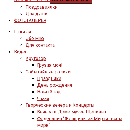
Поздравлялки
Для души
ФОТОГАЛЕРЕЯ
Главная
Обо мне
Для контакта
Видео
Кругозор
Грузия моя!
Событийные ролики
Праздники
День рождения
Новый год
9 мая
Творческие вечера и Концерты
Вечера в Доме музее Щепкина
Федерация “Женщины за Мир во всём
мире”