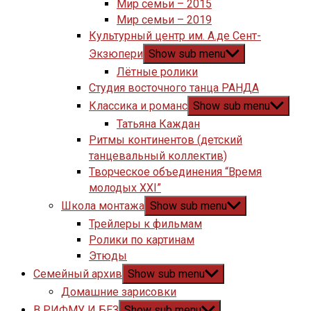
Мир семьи – 2015
Мир семьи – 2019
Культурный центр им. А.де Сент-
Экзюпери
Show sub menu
Лётные ролики
Студия восточного танца РАНДА
Классика и романс
Show sub menu
Татьяна Каждан
Ритмы континентов (детский
танцевальный коллектив)
Творческое объединения “Время
молодых XXI”
Школа монтажа
Show sub menu
Трейлеры к фильмам
Ролики по картинам
Этюды
Семейный архив
Show sub menu
Домашние зарисовки
В РИФМУ И БЕЗ
Show sub menu