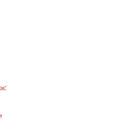
ре”
и