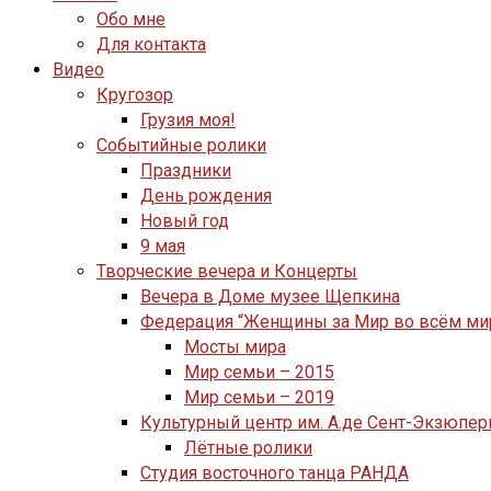
Обо мне
Для контакта
Видео
Кругозор
Грузия моя!
Событийные ролики
Праздники
День рождения
Новый год
9 мая
Творческие вечера и Концерты
Вечера в Доме музее Щепкина
Федерация “Женщины за Мир во всём ми
Мосты мира
Мир семьи – 2015
Мир семьи – 2019
Культурный центр им. А.де Сент-Экзюпер
Лётные ролики
Студия восточного танца РАНДА