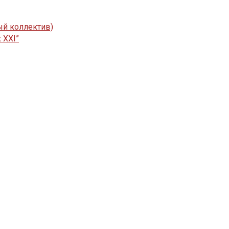
ый коллектив)
 XXI”