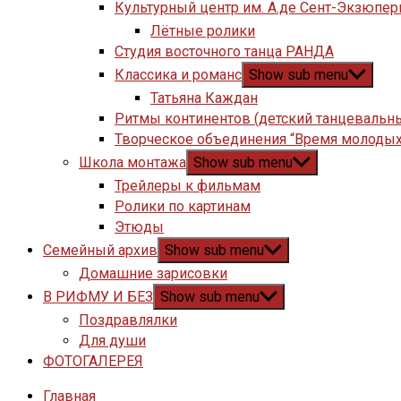
Культурный центр им. А.де Сент-Экзюпер
Лётные ролики
Студия восточного танца РАНДА
Классика и романс
Show sub menu
Татьяна Каждан
Ритмы континентов (детский танцевальн
Творческое объединения “Время молодых
Школа монтажа
Show sub menu
Трейлеры к фильмам
Ролики по картинам
Этюды
Семейный архив
Show sub menu
Домашние зарисовки
В РИФМУ И БЕЗ
Show sub menu
Поздравлялки
Для души
ФОТОГАЛЕРЕЯ
Главная