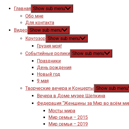
Главная
Show sub menu
Обо мне
Для контакта
Видео
Show sub menu
Кругозор
Show sub menu
Грузия моя!
Событийные ролики
Show sub menu
Праздники
День рождения
Новый год
9 мая
Творческие вечера и Концерты
Show sub menu
Вечера в Доме музее Щепкина
Федерация “Женщины за Мир во всём ми
Мосты мира
Мир семьи – 2015
Мир семьи – 2019