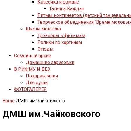
Классика и романс
Татьяна Каждан
Ритмы континентов (детский танцевальн
Творческое объединения “Время молодых
Школа монтажа
Трейлеры к фильмам
Ролики по картинам
Этюды
Семейный архив
Домашние зарисовки
В РИФМУ И БЕЗ
Поздравлялки
Для души
ФОТОГАЛЕРЕЯ
Home
ДМШ им.Чайковского
ДМШ им.Чайковского