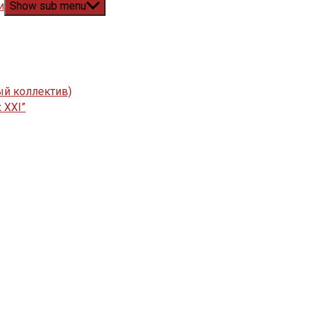
и
Show sub menu
ый коллектив)
 XXI”