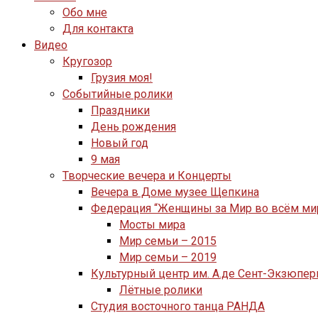
Обо мне
Для контакта
Видео
Кругозор
Грузия моя!
Событийные ролики
Праздники
День рождения
Новый год
9 мая
Творческие вечера и Концерты
Вечера в Доме музее Щепкина
Федерация “Женщины за Мир во всём ми
Мосты мира
Мир семьи – 2015
Мир семьи – 2019
Культурный центр им. А.де Сент-Экзюпер
Лётные ролики
Студия восточного танца РАНДА