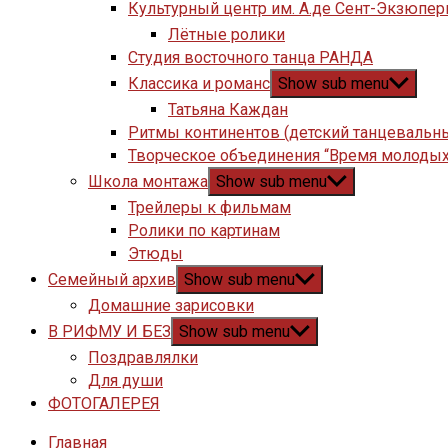
Культурный центр им. А.де Сент-Экзюпер
Лётные ролики
Студия восточного танца РАНДА
Классика и романс
Show sub menu
Татьяна Каждан
Ритмы континентов (детский танцевальн
Творческое объединения “Время молодых
Школа монтажа
Show sub menu
Трейлеры к фильмам
Ролики по картинам
Этюды
Семейный архив
Show sub menu
Домашние зарисовки
В РИФМУ И БЕЗ
Show sub menu
Поздравлялки
Для души
ФОТОГАЛЕРЕЯ
Главная