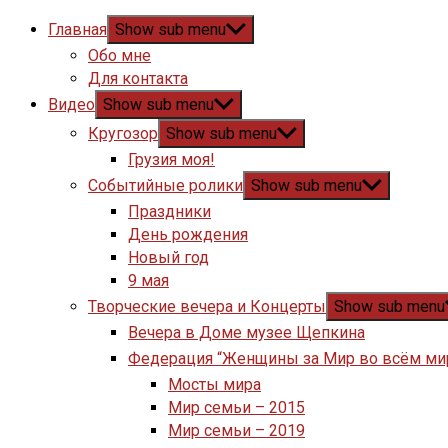
Главная
Show sub menu
Обо мне
Для контакта
Видео
Show sub menu
Кругозор
Show sub menu
Грузия моя!
Событийные ролики
Show sub menu
Праздники
День рождения
Новый год
9 мая
Творческие вечера и Концерты
Show sub menu
Вечера в Доме музее Щепкина
Федерация “Женщины за Мир во всём ми
Мосты мира
Мир семьи – 2015
Мир семьи – 2019