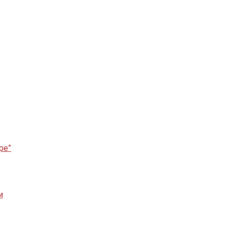
ре”
и