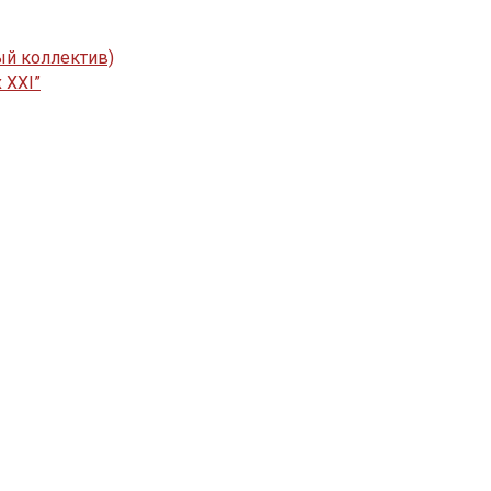
ый коллектив)
 XXI”