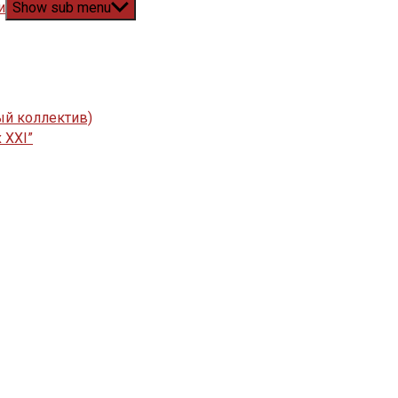
и
Show sub menu
ый коллектив)
 XXI”