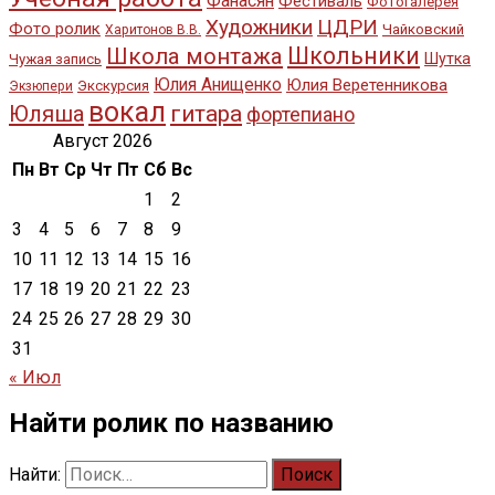
Фанасян
Фестиваль
Фотогалерея
Художники
ЦДРИ
Фото ролик
Чайковский
Харитонов В.В.
Школьники
Школа монтажа
Шутка
Чужая запись
Юлия Анищенко
Юлия Веретенникова
Экскурсия
Экзюпери
вокал
Юляша
гитара
фортепиано
Август 2026
Пн
Вт
Ср
Чт
Пт
Сб
Вс
1
2
3
4
5
6
7
8
9
10
11
12
13
14
15
16
17
18
19
20
21
22
23
24
25
26
27
28
29
30
31
« Июл
Найти ролик по названию
Найти: