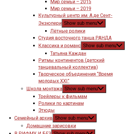
Мир семьи – 2015
Мир семьи – 2019
Культурный центр им. А.де Сент-
Экзюпери
Show sub menu
Лётные ролики
Студия восточного танца РАНДА
Классика и романс
Show sub menu
Татьяна Каждан
Ритмы континентов (детский
танцевальный коллектив)
Творческое объединения “Время
молодых XXI”
Школа монтажа
Show sub menu
Трейлеры к фильмам
Ролики по картинам
Этюды
Семейный архив
Show sub menu
Домашние зарисовки
В РИФМУ И БЕЗ
Show sub menu