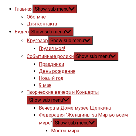
Главная
Show sub menu
Обо мне
Для контакта
Видео
Show sub menu
Кругозор
Show sub menu
Грузия моя!
Событийные ролики
Show sub menu
Праздники
День рождения
Новый год
9 мая
Творческие вечера и Концерты
Show sub menu
Вечера в Доме музее Щепкина
Федерация “Женщины за Мир во всём
мире”
Show sub menu
Мосты мира