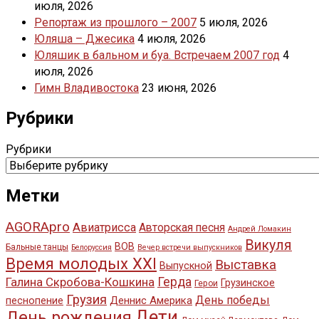
июля, 2026
Репортаж из прошлого – 2007
5 июля, 2026
Юляша – Джесика
4 июля, 2026
Юляшик в бальном и буа. Встречаем 2007 год
4
июля, 2026
Гимн Владивостока
23 июня, 2026
Рубрики
Рубрики
Метки
AGORApro
Авиатрисса
Авторская песня
Андрей Ломакин
Викуля
ВОВ
Бальные танцы
Белоруссия
Вечер встречи выпускников
Время молодых XXI
Выставка
Выпускной
Галина Скробова-Кошкина
Герда
Грузинское
Герои
Грузия
День победы
Деннис Америка
песнопение
Дети
День рождения