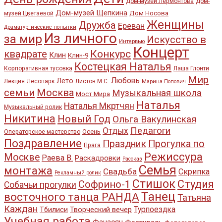
Дом-музей Лермонтова
Дом-
Дом-музей Щепкина
Дом Носова
музей Цветаевой
Женщины
Дружба
Ереван
Драматургические попытки
Из личного
за мир
Искусство в
Интервью
Концерт
квадрате
Конкурс
Клин
Клин-9
Костецкая Наталья
Корпоративная тусовка
Лаша Глонти
Мир
Любовь
Лето
Лекция
Лесопарк
Листов М.С.
Марина Попович
семьи
Москва
Музыкальная школа
Мост Мира
Наталья
Наталья Мкртчян
Музыкальный ролик
Никитина
Новый Год
Ольга Вакулинская
Педагоги
Отдых
Осень
Операторское мастерство
Поздравление
Праздник
Прогулка по
Прага
Режиссура
Москве
Раева В.
Раскадровки
Рассказ
Семья
монтажа
Свадьба
Скрипка
Рекламный ролик
Стишок
Студия
Софрино-1
Собачьи прогулки
Танец
восточного танца РАНДА
Татьяна
Каждан
Турпоездка
Творческий вечер
Тбилиси
Учебная работа